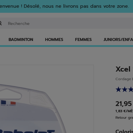
envenue ! Désolé, nous ne livrons pas dans votre zone.
isir un mot clé ou un numéro d'article
BADMINTON
HOMMES
FEMMES
JUNIORS/ENF
Xcel
Cordage D
21,9
1,83 €/M
Retour gra
Colori