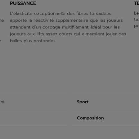
PUISSANCE
T
Le
L’élasticité exceptionnelle des fibres torsadées
te
ne
apporte la réactivité supplémentaire que les joueurs
pe
attendent d’un cordage multifilament. Idéal pour les
joueurs aux lifts assez courts qui aimeraient jouer des
n
balles plus profondes.
ent
Sport
Composition