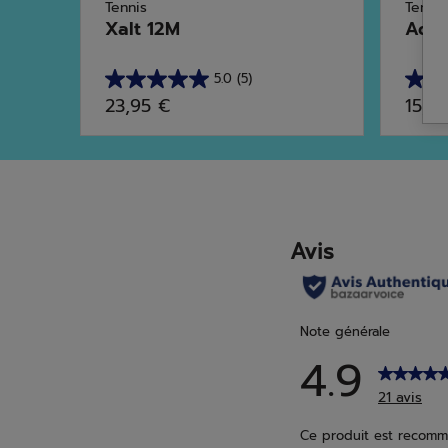
Tennis
Tennis
Xalt 12M
Addi
5.0
(5)
5.0
5.0
23,95 €
15,9
sur
sur
5
5
étoiles.
étoile
5
1
avis
avis