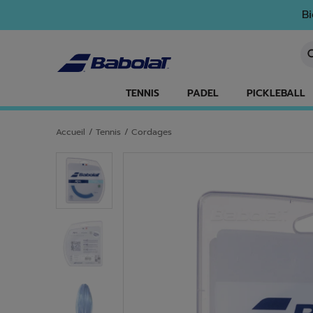
Passer au contenu principal
Passer au pied de page
Bi
Sa
TENNIS
PADEL
PICKLEBALL
Accueil
/
Tennis
/
Cordages