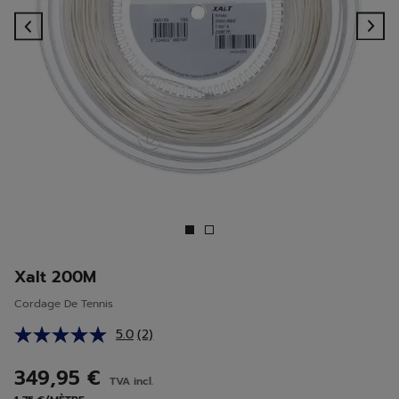
Previous
Ne
Xalt 200M
Cordage De Tennis
5.0
(2)
Lire
2
avis.
349,95 €
TVA incl.
Lien
sur