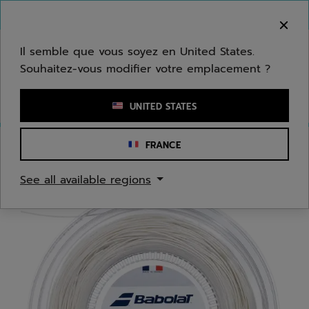
Passer au contenu principal
Passer au pied de page
Bienvenue ! Désolé, nous ne livrons pas dans
votre zone.
Il semble que vous soyez en United States.
Souhaitez-vous modifier votre emplacement ?
Saisir un mot clé ou un numéro d'article
UNITED STATES
FRANCE
Accueil
/
Tennis
/
Cordages
See all available regions