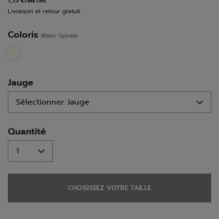
1,75 €/MÈTRE
la
Livraison et retour gratuit
même
page.
Coloris
Blanc Spirale
selected
Jauge
Quantité
CHOISISSEZ VOTRE TAILLE