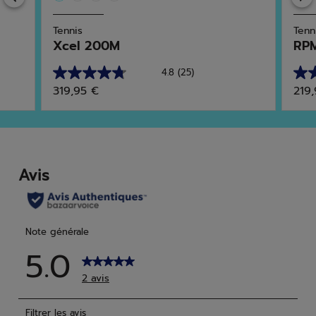
Tennis
Tenn
Xcel 200M
RPM
4.8
(25)
4.8
4.8
319,95 €
219
sur
sur
5
5
étoiles.
étoi
25
59
avis
avis