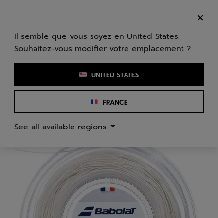
Passer au contenu principal
Passer au pied de page
Bienvenue ! Désolé, nous ne livrons pas dans
votre zone.
Il semble que vous soyez en United States.
Souhaitez-vous modifier votre emplacement ?
Saisir un mot clé ou un numéro d'article
UNITED STATES
FRANCE
Accueil
/
Tennis
/
Cordages
See all available regions