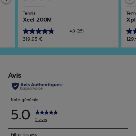
Tennis
Tenn
Xcel 200M
Xpl
4.8
(25)
4.8
4.5
319,95 €
129
sur
sur
5
5
étoiles.
étoi
25
2
avis
avis