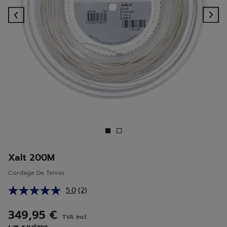
Previous
Ne
Xalt 200M
Cordage De Tennis
5.0
(2)
Lire
2
avis.
349,95 €
TVA incl.
Lien
sur