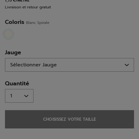
1,75 €/MÈTRE
la
Livraison et retour gratuit
même
page.
Coloris
Blanc Spirale
selected
Jauge
Quantité
CHOISISSEZ VOTRE TAILLE