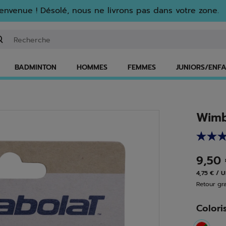
envenue ! Désolé, nous ne livrons pas dans votre zone.
isir un mot clé ou un numéro d'article
BADMINTON
HOMMES
FEMMES
JUNIORS/ENF
Wimb
9,50
4,75 € / 
Retour gra
Colori