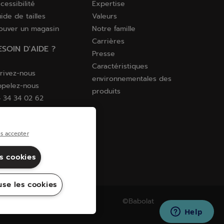
cessibilité
Expertise
ide de tailles
Valeurs
ouver un magasin
Notre famille
Carrières
ESOIN D'AIDE ?
Presse
Caractéristiques
rivez-nous
environnementales des
pelez-nous
produits
 34 34 02 62
s accepter
es cookies
use les cookies
Sitemap
©Babolat