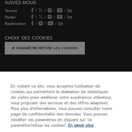
SUIVEZ-NOUS
Tennis
/
/
/
/
Padel
/
/
/
/
Badminton
/
/
/
CHOIX DES COOKIES
JE PARAMÈTRE/REFUSE LES COOKIES
AIDE
En visitant ce site, vous acceptez l'utilisation de
cookies qui permettent la réalisation de statistiques
BESOIN D'AIDE ?
de visites pour améliorer votre expérience utilisateur,
vous proposer des services et des offres adaptées.
Pour plus d'informations, vous pouvez consulter notre
page de confidentialité des données. Vous pouvez
A PROPOS
modifier vos paramètres en cliquant sur "Je
paramètre/refuse les cookies".
En savoir plus