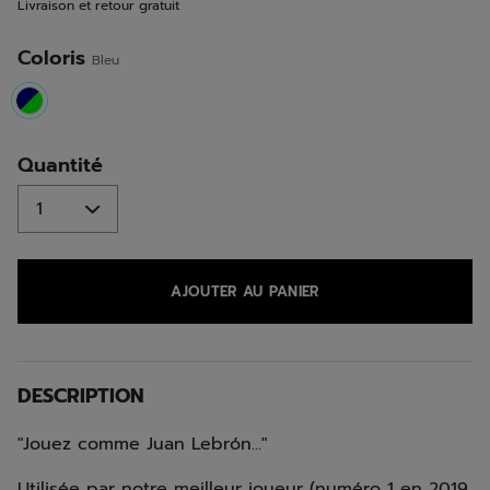
Livraison et retour gratuit
la
même
page.
Coloris
Bleu
selected
Quantité
AJOUTER AU PANIER
DESCRIPTION
"Jouez comme Juan Lebrón..."
Utilisée par notre meilleur joueur (numéro 1 en 2019,