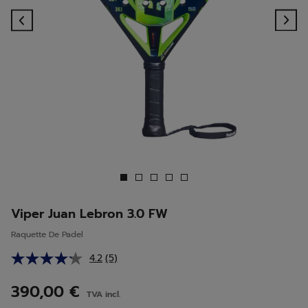
Previous
Ne
Viper Juan Lebron 3.0 FW
Raquette De Padel
4.2
(5)
Lire
5
avis.
390,00 €
TVA incl.
Lien
sur