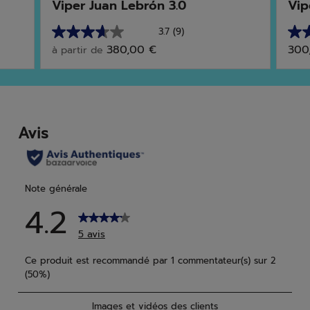
Viper Juan Lebrón 3.0
Vip
3.7
(9)
3.7
5.0
380,00 €
300
à partir de
sur
sur
5
5
étoiles.
étoi
9
2
avis
avis