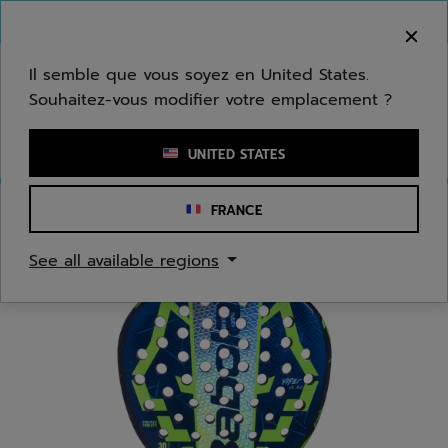
Passer au contenu principal
Passer au pied de page
Bienvenue ! Désolé, nous ne livrons pas dans
votre zone.
Il semble que vous soyez en United States.
Souhaitez-vous modifier votre emplacement ?
Saisir un mot clé ou un numéro d'article
UNITED STATES
FRANCE
Accueil
/
Padel
/
Raquettes
See all available regions