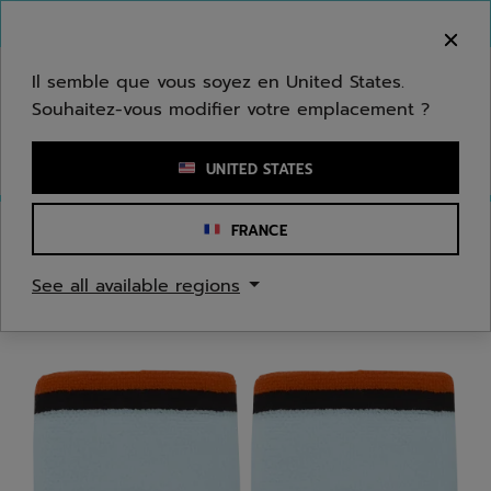
Passer au contenu principal
Passer au pied de page
Bienvenue ! Désolé, nous ne livrons pas dans
votre zone.
Il semble que vous soyez en United States.
Souhaitez-vous modifier votre emplacement ?
Saisir un mot clé ou un numéro d'article
UNITED STATES
FRANCE
Accueil
/
Hommes
/
Accessoires Textiles
See all available regions