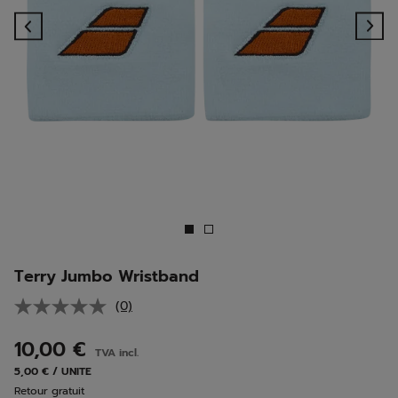
Previous
Ne
Terry Jumbo Wristband
(0)
Aucune
valeur
de
10,00 €
TVA incl.
notation.
Lien
5,00 € / UNITE
sur
Retour gratuit