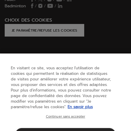
Badminton
/
/
/
CHOIX DES COOKIES
JE PARAMÈTRE/REFUSE LES COOKIES
AIDE
En visitant ce site, vous acceptez l'utilisation de
cookies qui permettent la réalisation de statistiques
BESOIN D'AIDE ?
de visites pour améliorer votre expérience utilisateur,
vous proposer des services et des offres adaptées.
Pour plus d'informations, vous pouvez consulter notre
page de confidentialité des données. Vous pouvez
A PROPOS
modifier vos paramètres en cliquant sur "Je
paramètre/refuse les cookies".
En savoir plus
France
(français)
Continuer sans accepter