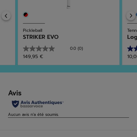
Previous
Pickleball
Tenn
STRIKER EVO
Log
0.0
(0)
0.0
5.0
149,95 €
10,
sur
sur
5
5
étoiles.
étoi
3
avis