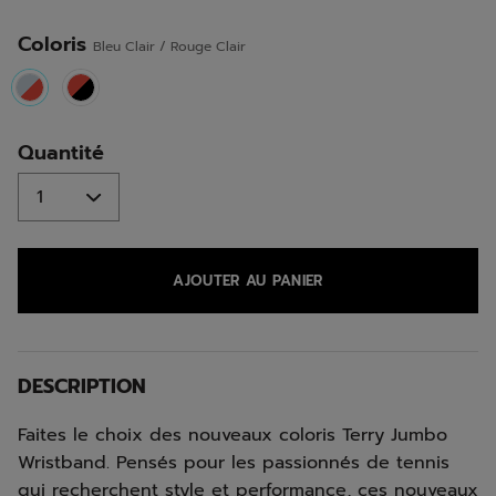
la
même
page.
Coloris
Bleu Clair / Rouge Clair
selected
Quantité
AJOUTER AU PANIER
DESCRIPTION
Faites le choix des nouveaux coloris Terry Jumbo
Wristband. Pensés pour les passionnés de tennis
qui recherchent style et performance, ces nouveaux