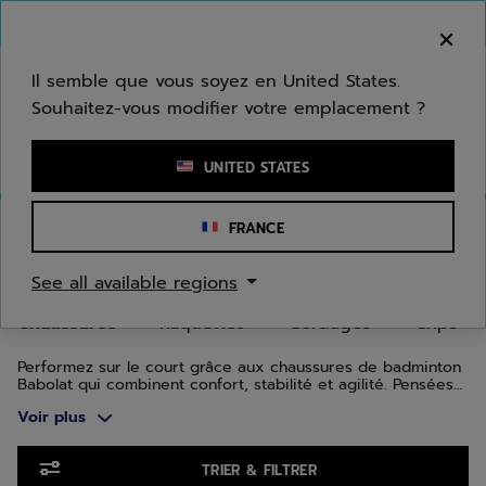
Passer au contenu principal
Passer au pied de page
Aller aux produits
Bienvenue ! Désolé, nous ne livrons pas dans
votre zone.
Il semble que vous soyez en United States.
Souhaitez-vous modifier votre emplacement ?
Saisir un mot clé ou un numéro d'article
UNITED STATES
Accueil
/
Badminton
/
Chaussures
FRANCE
CHAUSSURES DE BADMINTON
See all available regions
Chaussures
Raquettes
Cordages
Grips
Performez sur le court grâce aux chaussures de badminton
Babolat qui combinent confort, stabilité et agilité. Pensées
pour chaque joueur, hommes et femmes, ces chaussures de
Voir plus
badminton seront votre parfaite alliée durant vos échanges
sur le court. Découvrez la Shadow Tour 5 conçue pour la
vitesse et la Shadow Spirit pour une pratique intense.
Aller aux produits
Toutes nos chaussures de badminton Babolat ont été
TRIER & FILTRER