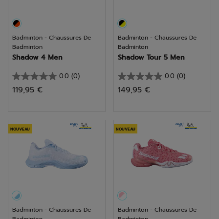
Badminton - Chaussures De
Badminton - Chaussures De
Badminton
Badminton
Shadow 4 Men
Shadow Tour 5 Men
0.0
(0)
0.0
(0)
0.0
0.0
119,95 €
149,95 €
sur
sur
5
5
étoiles.
étoiles.
NOUVEAU
NOUVEAU
Badminton - Chaussures De
Badminton - Chaussures De