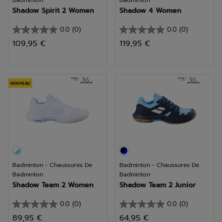
Badminton
Badminton
Shadow Spirit 2 Women
Shadow 4 Women
0.0
(0)
0.0
(0)
0.0
0.0
109,95 €
119,95 €
sur
sur
5
5
étoiles.
étoiles.
NOUVEAU
Badminton - Chaussures De
Badminton - Chaussures De
Badminton
Badminton
Shadow Team 2 Women
Shadow Team 2 Junior
0.0
(0)
0.0
(0)
0.0
0.0
89,95 €
64,95 €