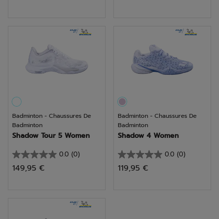
sur
sur
5
5
étoiles.
étoiles.
Badminton - Chaussures De
Badminton - Chaussures De
Badminton
Badminton
Shadow Tour 5 Women
Shadow 4 Women
0.0
(0)
0.0
(0)
0.0
0.0
149,95 €
119,95 €
sur
sur
5
5
étoiles.
étoiles.