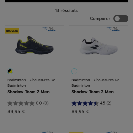
spécialement conçues et développées par nos équipes
pour s’adapter à votre pied, votre jeu et ainsi répondre à
tous vos besoins.
13 résultats
Compar
Comparer
NOUVEAU
Badminton - Chaussures De
Badminton - Chaussures De
Badminton
Badminton
Shadow Team 2 Men
Shadow Team 2 Men
0.0
(0)
4.5
(2)
0.0
4.5
89,95 €
89,95 €
sur
sur
5
5
étoiles.
étoiles.