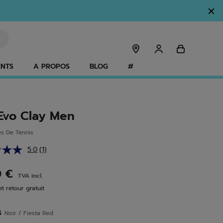
ANTS
A PROPOS
BLOG
#
Evo Clay Men
s De Tennis
5.0
(1)
Lire
1
avis.
0 €
TVA incl.
Lien
sur
et retour gratuit
la
même
page.
s
Noir / Fiesta Red