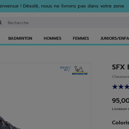
envenue ! Désolé, nous ne livrons pas dans votre zone.
isir un mot clé ou un numéro d'article
BADMINTON
HOMMES
FEMMES
JUNIORS/ENF
SFX 
Chaussure
95,0
Livraison 
Colori