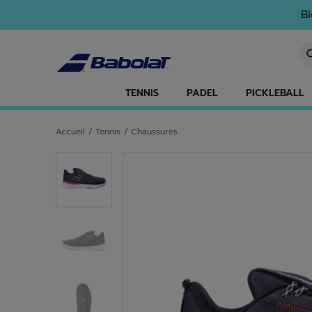
Passer au contenu principal
Passer au pied de page
Bi
Sa
TENNIS
PADEL
PICKLEBALL
Accueil
/
Tennis
/
Chaussures