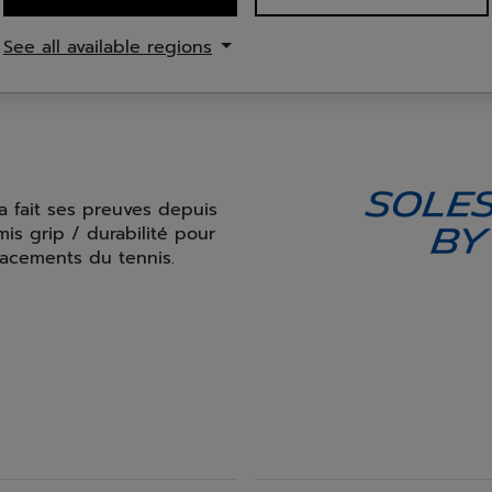
See all available regions
utchouc résistant recouvrant l'avant interne du pied jus
a fait ses preuves depuis
is grip / durabilité pour
lacements du tennis.