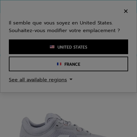
Passer au contenu principal
Passer au pied de page
Bienvenue ! Désolé, nous ne livrons pas dans
votre zone.
Il semble que vous soyez en United States.
Souhaitez-vous modifier votre emplacement ?
Saisir un mot clé ou un numéro d'article
UNITED STATES
FRANCE
Accueil
/
Tennis
/
Chaussures
See all available regions