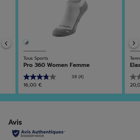
Previous
Tous Sports
Tenn
Pro 360 Women Femme
Ela
3.8
(4)
3.8
0.0
16,00 €
20,
sur
sur
5
5
étoiles.
étoi
4
avis