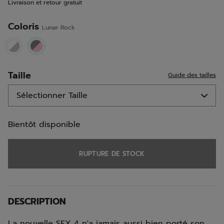
Livraison et retour gratuit
la
même
page.
Coloris
Lunar Rock
selected
Taille
Guide des tailles
Bientôt disponible
RUPTURE DE STOCK
DESCRIPTION
La nouvelle SFX 4 n'a jamais aussi bien porté son