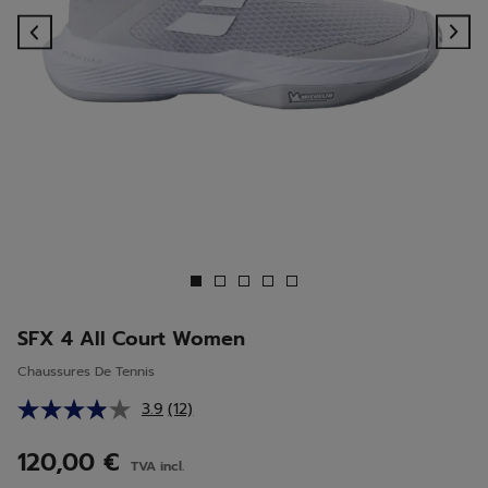
Previous
Ne
SFX 4 All Court Women
Chaussures De Tennis
3.9
(12)
Lire
12
avis.
120,00 €
TVA incl.
Lien
sur