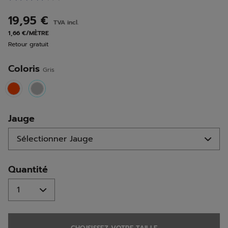
7
avis.
19,95 €
TVA incl.
Lien
sur
1,66 €/MÈTRE
la
Retour gratuit
même
page.
Coloris
Gris
selected
Jauge
Quantité