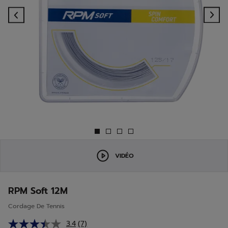
Previous
Ne
VIDÉO
RPM Soft 12M
Cordage De Tennis
3.4
(7)
Lire