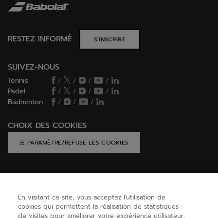
RESTEZ INFORMÉ
S’INSCRIRE
SUIVEZ-NOUS
Tennis
/
/
/
/
Padel
/
/
/
/
Badminton
/
/
/
CHOIX DES COOKIES
JE PARAMÈTRE/REFUSE LES COOKIES
AIDE
En visitant ce site, vous acceptez l'utilisation de
cookies qui permettent la réalisation de statistiques
de visites pour améliorer votre expérience utilisateur,