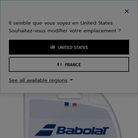
Passer au contenu principal
Passer au pied de page
Bienvenue ! Désolé, nous ne livrons pas dans
votre zone.
Il semble que vous soyez en United States.
Souhaitez-vous modifier votre emplacement ?
Saisir un mot clé ou un numéro d'article
UNITED STATES
FRANCE
Accueil
/
Tennis
/
Cordages
See all available regions