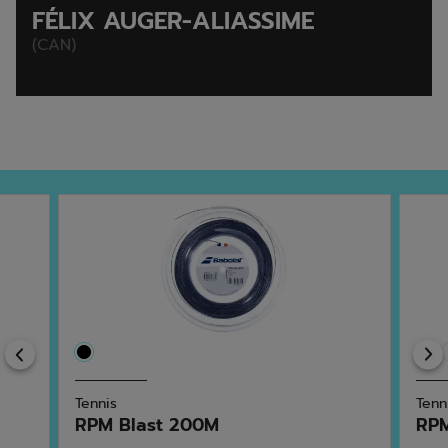
FÉLIX AUGER-ALIASSIME
(CAN)
Previous
Tennis
Tenn
RPM Blast 200M
RPM