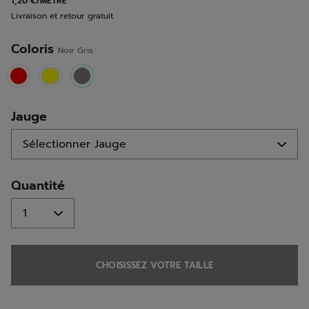
1,20 €/MÈTRE
la
Livraison et retour gratuit
même
page.
Coloris
Noir Gris
selected
Jauge
Quantité
CHOISISSEZ VOTRE TAILLE