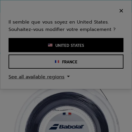
Passer au contenu principal
Passer au pied de page
Bienvenue ! Désolé, nous ne livrons pas dans
votre zone.
Il semble que vous soyez en United States.
Souhaitez-vous modifier votre emplacement ?
Saisir un mot clé ou un numéro d'article
UNITED STATES
FRANCE
Accueil
/
Tennis
/
Cordages
See all available regions