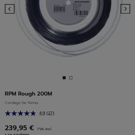
Previous
Ne
RPM Rough 200M
Cordage De Tennis
4.9
(27)
Lire
27
avis.
239,95 €
TVA incl.
Lien
sur