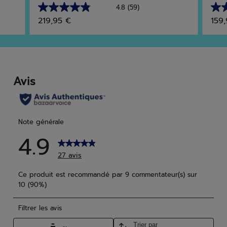
4.8
(59)
4.8
5.0
219,95 €
159
sur
sur
5
5
étoiles.
étoi
59
12
avis
avis