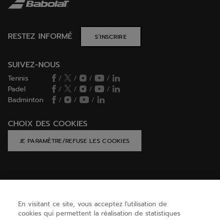
RESTEZ INFORMÉ
S’INSCRIRE
SUIVEZ-NOUS
Tennis
/
/
/
/
Padel
/
/
/
/
Badminton
/
/
/
CHOIX DES COOKIES
JE PARAMÈTRE/REFUSE LES COOKIES
AIDE
En visitant ce site, vous acceptez l'utilisation de
cookies qui permettent la réalisation de statistiques
BESOIN D'AIDE ?