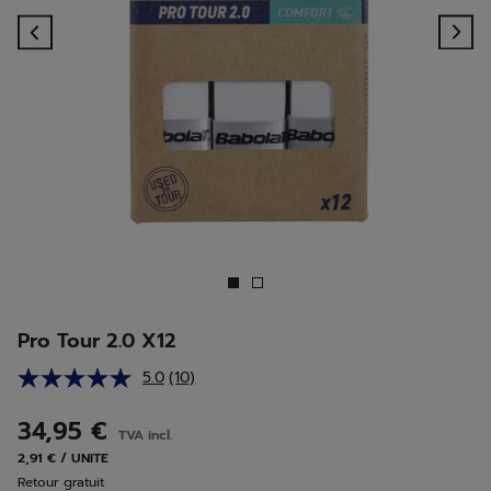
Previous
Ne
Pro Tour 2.0 X12
5.0
(10)
Lire
10
avis.
34,95 €
TVA incl.
Lien
sur
2,91 € / UNITE
la
Retour gratuit