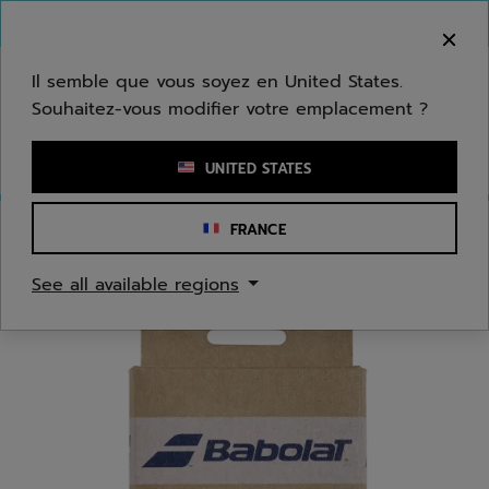
Passer au contenu principal
Passer au pied de page
Bienvenue ! Désolé, nous ne livrons pas dans
votre zone.
Il semble que vous soyez en United States.
Souhaitez-vous modifier votre emplacement ?
Saisir un mot clé ou un numéro d'article
UNITED STATES
FRANCE
Accueil
/
Tennis
/
Surgrips
See all available regions