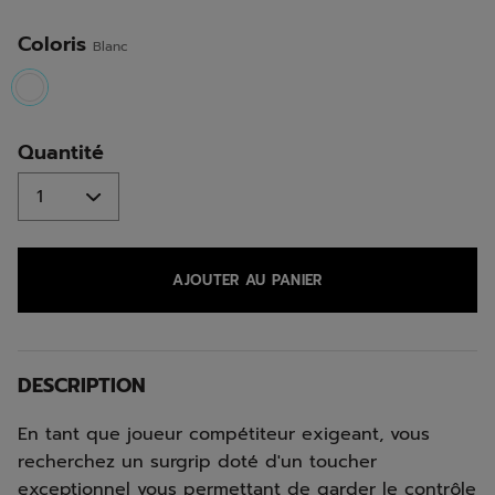
même
page.
Coloris
Blanc
selected
Quantité
AJOUTER AU PANIER
DESCRIPTION
En tant que joueur compétiteur exigeant, vous
recherchez un surgrip doté d'un toucher
exceptionnel vous permettant de garder le contrôle