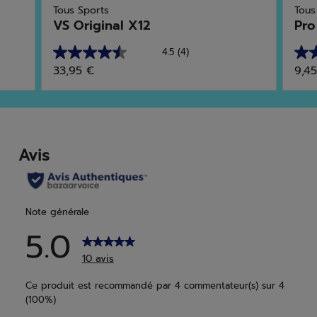
Tous Sports
Tous
VS Original X12
Pro
4.5
(4)
4.5
4.8
33,95 €
9,4
sur
sur
5
5
étoiles.
étoi
4
15
avis
avis