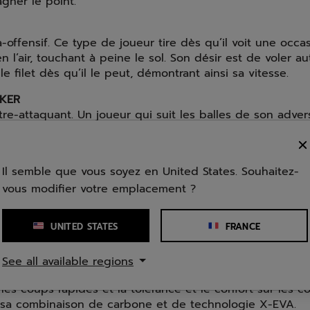
gner le point.
a-offensif. Ce type de joueur tire dès qu’il voit une occa
n l’air, touchant à peine le sol. Son désir est de voler a
le filet dès qu’il le peut, démontrant ainsi sa vitesse.
IKER
tre-attaquant. Un joueur qui suit les balles de son advers
re et encore, jusqu’à ce qu’il ait la possibilité de monter
point. Il contrôle le jeu et épuise ses adversaires, remp
une finition solide.
Il semble que vous soyez en United States. Souhaitez-
vous modifier votre emplacement ?
s profils de joueurs se traduisent par des gammes de ra
vec une version pour chaque type d’attaquant.
UNITED STATES
FRANCE
er
, utilisée par Juan Lebrón, le joueur professionnel nu
 ingénierie et se distingue par sa
puissance explosive
.
See all available regions
négalées, elle est parfaite pour les joueurs qui recherc
les coups rapides et la tolérance et le confort sur les c
à sa combinaison de carbone et de technologie X-EVA.