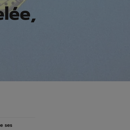
lée,
e ses