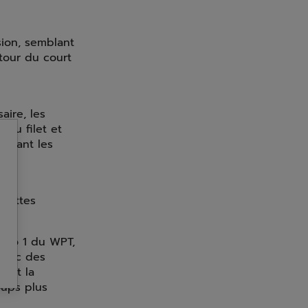
sion, semblant
utour du court
aire, les
 au filet et
ortant les
quettes
méro 1 du WPT,
 Avec des
hent la
oups plus