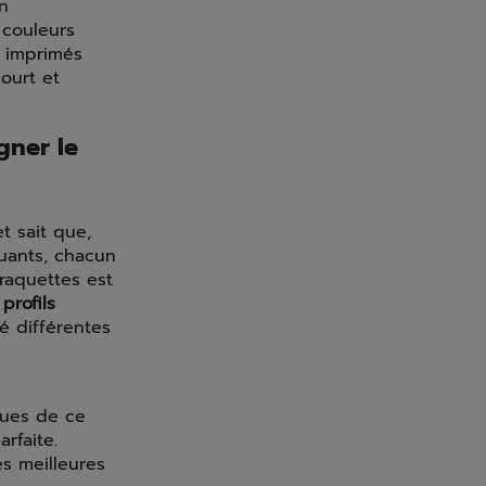
n
couleurs
s imprimés
ourt et
gner le
t sait que,
quants, chacun
raquettes est
 profils
é différentes
ques de ce
rfaite.
s meilleures