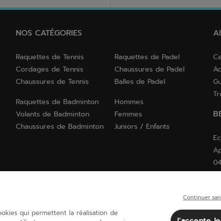
NOS CATÉGORIES
A
Raquettes de Tennis
Raquettes de Padel
Ce
Cordages de Tennis
Chaussures de Padel
Ac
Chaussures de Tennis
Balles de Padel
Gu
Tr
Raquettes de Badminton
Hommes
B
Volants de Badminton
Femmes
Chaussures de Badminton
Juniors / Enfants
Ec
Ap
04
Continuer san
cookies qui permettent la réalisation de
France
(français)
J'accepte l