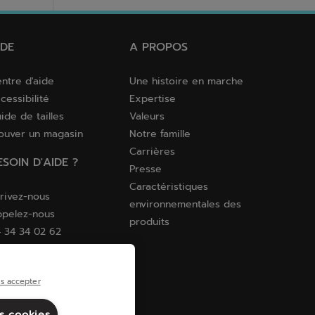
IDE
A PROPOS
ntre d'aide
Une histoire en marche
cessibilité
Expertise
ide de tailles
Valeurs
ouver un magasin
Notre famille
Carrières
ESOIN D'AIDE ?
Presse
Caractéristiques
rivez-nous
environnementales des
pelez-nous
produits
 34 34 02 62
s accepter
es cookies