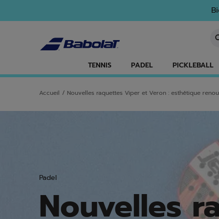
Passer au contenu principal
Passer au pied de page
Bi
Sa
TENNIS
PADEL
PICKLEBALL
Accueil
/
Nouvelles raquettes Viper et Veron : esthétique ren
Padel
Nouvelles r