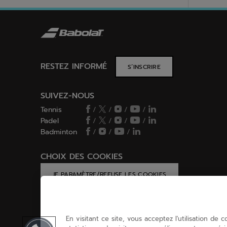
RESTEZ INFORMÉ
S’INSCRIRE
SUIVEZ-NOUS
Tennis
/
/
/
/
Padel
/
/
/
/
Badminton
/
/
/
CHOIX DES COOKIES
JE PARAMÈTRE/REFUSE LES COOKIES
En visitant ce site, vous acceptez l'utilisation de 