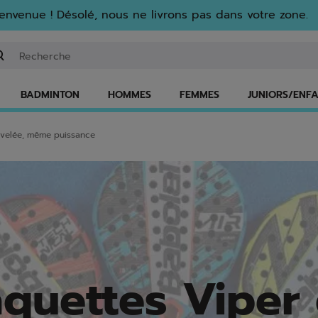
envenue ! Désolé, nous ne livrons pas dans votre zone.
isir un mot clé ou un numéro d'article
BADMINTON
HOMMES
FEMMES
JUNIORS/ENF
ouvelée, même puissance
aquettes Viper 