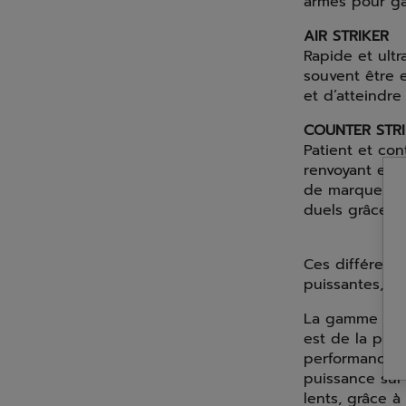
armes pour ga
AIR STRIKER
Rapide et ultr
souvent être e
et d’atteindre 
COUNTER STR
Patient et con
renvoyant enco
de marquer le 
duels grâce à 
Ces différent
puissantes, a
La gamme
Vip
est de la pure
performances i
puissance sur 
lents, grâce 