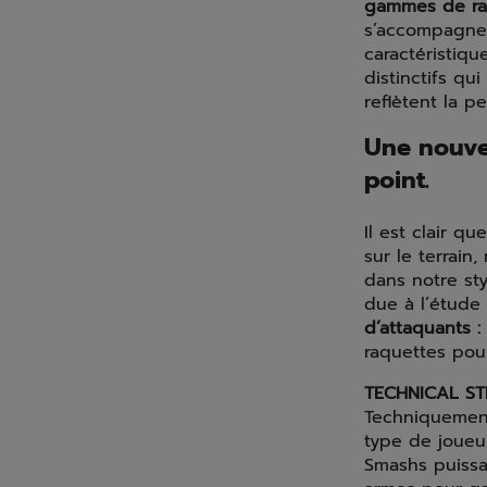
gammes de raq
s’accompagne 
caractéristiqu
distinctifs q
reflètent la p
Une nouvel
point.
Il est clair q
sur le terrain
dans notre st
due à l’étude 
d’attaquants :
raquettes pour
TECHNICAL ST
Techniquement
type de joueur
Smashs puissa