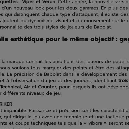
uettes : Viper et Veron
. Cette année, la nouvelle versio
d’un nouveau look pour les deux gammes. En plus des 
es qui distinguent chaque type d’attaquant, il existe de
ui ajoutent du dynamisme visuel et du mouvement sur le c
ersonnalité des trois styles de joueurs de Babolat.
le esthétique pour le même objectif : ga
ue la marque connaît les ambitions des joueurs de padel e
, nous voulons tous marquer des points et être des atta
yle. La précision de Babolat dans le développement des 
et à l’observation du jeu et des joueurs, identifiant
trois
 Technical, Air et Counter
, pour lesquels ils ont développ
 différents niveaux de jeu.
RIKER
 imparable. Puissance et précision sont les caractéristi
, qui dirige le jeu avec une technique et une tactique pa
nts et coups techniques tels que la « vibora » seront se