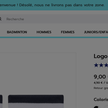
envenue ! Désolé, nous ne livrons pas dans votre zone.
isir un mot clé ou un numéro d'article
BADMINTON
HOMMES
FEMMES
JUNIORS/ENF
Logo
9,00
4,50 € / 
Retour gra
Colori