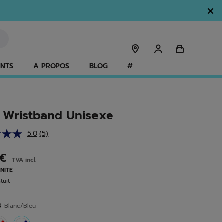
ANTS
A PROPOS
BLOG
#
 Wristband Unisexe
5.0
(5)
Lire
5
avis.
 €
TVA incl.
Lien
sur
UNITE
la
tuit
même
page.
s
Blanc/Bleu