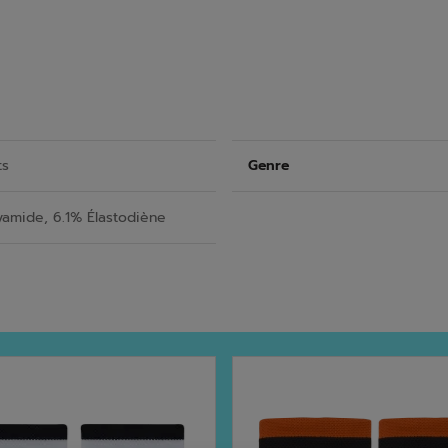
ts
Genre
yamide, 6.1% Élastodiène