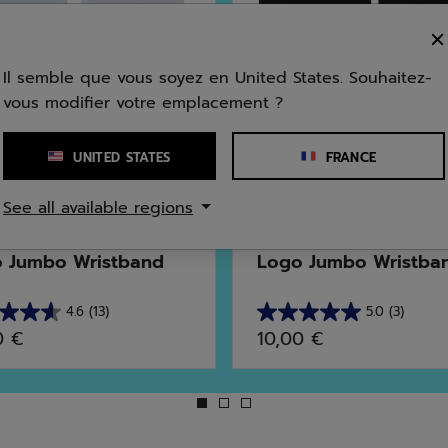
Il semble que vous soyez en United States. Souhaitez-
vous modifier votre emplacement ?
UNITED STATES
FRANCE
See all available regions
Tennis
 Jumbo Wristband
Logo Jumbo Wristba
4.6
(13)
5.0
(3)
5.0
0 €
10,00 €
sur
5
s.
étoiles.
3