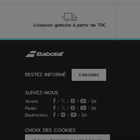
Livraison gratuite à partir de 75€
RESTEZ INFORMÉ
S’INSCRIRE
SUIVEZ-NOUS
Tennis
/
/
/
/
Padel
/
/
/
/
Badminton
/
/
/
CHOIX DES COOKIES