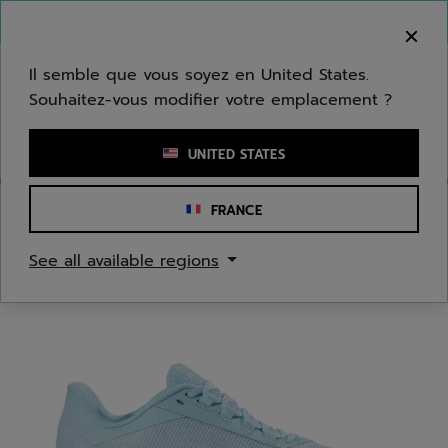
Passer au contenu principal
Passer au pied de page
Bienvenue ! Désolé, nous ne livrons pas dans
votre zone.
Il semble que vous soyez en United States.
Souhaitez-vous modifier votre emplacement ?
Saisir un mot clé ou un numéro d'article
UNITED STATES
FRANCE
Accueil
/
Tennis
/
Chaussures
See all available regions