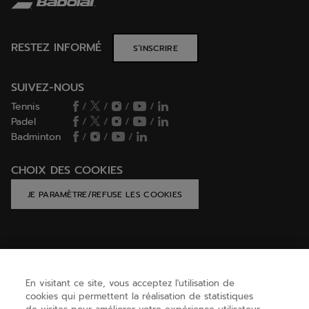
RESTEZ INFORMÉ
S’INSCRIRE
SUIVEZ-NOUS
Tennis
/
/
/
/
Padel
/
/
/
/
Badminton
/
/
/
CHOIX DES COOKIES
JE PARAMÈTRE/REFUSE LES COOKIES
AIDE
En visitant ce site, vous acceptez l'utilisation de
cookies qui permettent la réalisation de statistiques
BESOIN D'AIDE ?