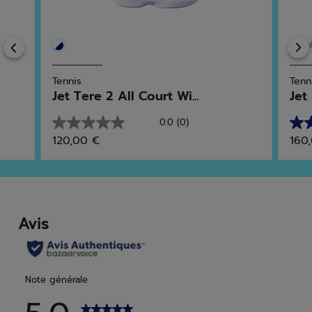
Previous
Tennis
Tenn
Jet Tere 2 All Court Wi...
Jet
0.0
(0)
0.0
4.6
120,00 €
160
sur
sur
5
5
étoiles.
étoi
17
avis