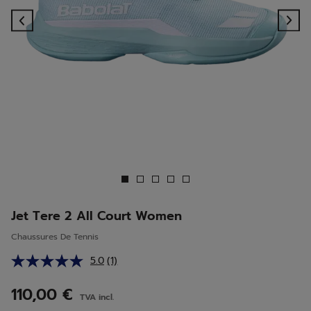
Previous
Ne
Jet Tere 2 All Court Women
Chaussures De Tennis
5.0
(1)
Lire
1
avis.
110,00 €
TVA incl.
Lien
sur