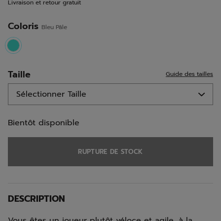
Livraison et retour gratuit
la
même
page.
Coloris
Bleu Pâle
selected
Taille
Guide des tailles
Bientôt disponible
RUPTURE DE STOCK
DESCRIPTION
Vous êtes un joueur plutôt véloce et agile, à la