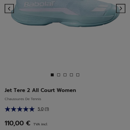
Previous
Ne
Jet Tere 2 All Court Women
Chaussures De Tennis
5.0
(1)
Lire
1
avis.
110,00 €
TVA incl.
Lien
sur