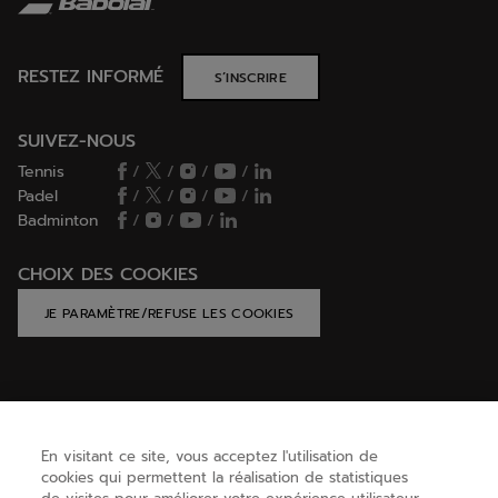
RESTEZ INFORMÉ
S’INSCRIRE
SUIVEZ-NOUS
Tennis
/
/
/
/
Padel
/
/
/
/
Badminton
/
/
/
CHOIX DES COOKIES
JE PARAMÈTRE/REFUSE LES COOKIES
AIDE
En visitant ce site, vous acceptez l'utilisation de
cookies qui permettent la réalisation de statistiques
BESOIN D'AIDE ?