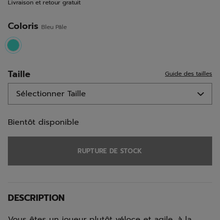
Livraison et retour gratuit
la
même
page.
Coloris
Bleu Pâle
selected
Taille
Guide des tailles
Bientôt disponible
RUPTURE DE STOCK
DESCRIPTION
Vous êtes un joueur plutôt véloce et agile, à la