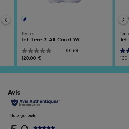
Previous
Tennis
Tenn
Jet Tere 2 All Court Wi...
Jet
0.0
(0)
0.0
4.6
120,00 €
160
sur
sur
5
5
étoiles.
étoi
17
avis