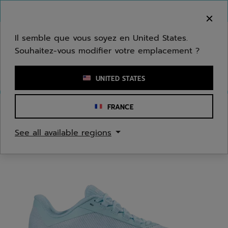
Passer au contenu principal
Passer au pied de page
Bienvenue ! Désolé, nous ne livrons pas dans
votre zone.
Il semble que vous soyez en United States.
Souhaitez-vous modifier votre emplacement ?
Saisir un mot clé ou un numéro d'article
UNITED STATES
FRANCE
Accueil
/
Tennis
/
Chaussures
See all available regions