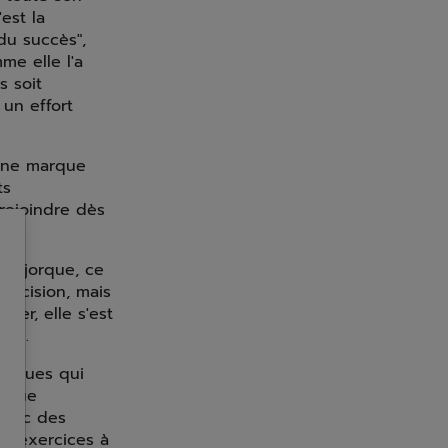
est la
du succès",
me elle l'a
s soit
 un effort
 une marque
ts
 rejoindre dès
à Majorque, ce
 décision, mais
ser, elle s'est
ise.
ysiques qui
n vue
 avec des
es exercices à