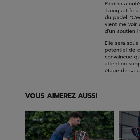
Patricia a not
"bouquet fina
du padel. "C'e
vient me voir
d'un soutien i
Elle sera sous
potentiel de c
convaincue qu
attention supp
étape de sa c
VOUS AIMEREZ AUSSI