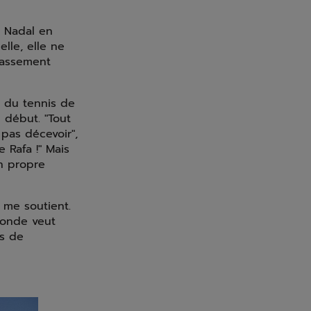
a Nadal en
lle, elle ne
lassement
r du tennis de
 début. "Tout
 pas décevoir",
 Rafa !" Mais
n propre
 me soutient.
monde veut
s de