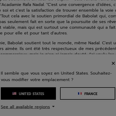
'Acadamie Rafa Nadal. "C'est une convergence d'idées, c'
soi et c'est la satisfaction de trouver ensemble la voie 
. "Tout cela avec le soutien primordial de Babolat qui, com
pas seulement fait en sorte que la poursuite de ses rêve
 viable, mais qui est surtout une communauté qui a fait
 pour elle et pour tant d'autres.
mie, Babolat soutient tout le monde, même Nadal. C'est
urs aimée. Ils ont été très respectueux de mes précéden
ommerciaux, mais je n'en ai jamais douté. J'ai voulu les
"
nt très bien du premier jour où elle a visité l'académie 
Il semble que vous soyez en United States. Souhaitez-
 devenir sa nouvelle maison. Elle réfléchissait encore à sa
vous modifier votre emplacement ?
vu les nouveaux terrains de padel dont elle pourrait dispo
e joie, et en une fraction de seconde, sa décision était pr
UNITED STATES
FRANCE
idement mise au travail, en commençant par des tests ph
à suivre un programme d'entraînement sportif intense e
See all available regions
 puissance et sa force. Bien qu'elle partage le gymnase
nis, elle a un entraîneur personnel dévoué qui adapte l