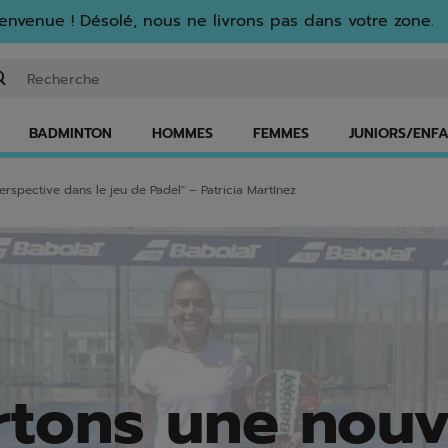
envenue ! Désolé, nous ne livrons pas dans votre zone.
isir un mot clé ou un numéro d'article
BADMINTON
HOMMES
FEMMES
JUNIORS/ENF
rspective dans le jeu de Padel" – Patricia Martínez
tons une nouv