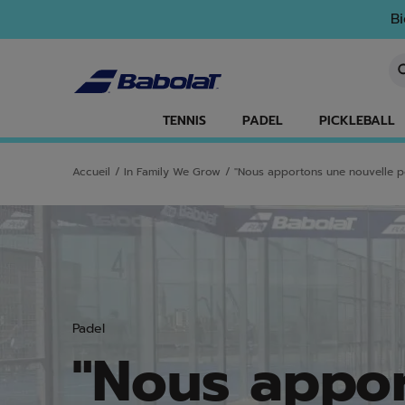
Passer au contenu principal
Passer au pied de page
Bi
Sa
TENNIS
PADEL
PICKLEBALL
Accueil
/
In Family We Grow
/
"Nous apportons une nouvelle pe
Padel
"Nous appor