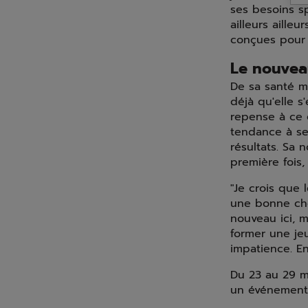
ses besoins s
ailleurs ailleu
conçues pour 
Le nouveau
De sa santé me
déjà qu'elle s
repense à ce q
tendance à se 
résultats. Sa 
première fois
"Je crois que 
une bonne chos
nouveau ici, m
former une je
impatience. E
Du 23 au 29 ma
un événement 