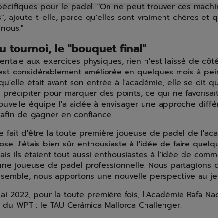
pécifiques pour le padel. "On ne peut trouver ces machin
rs", ajoute-t-elle, parce qu'elles sont vraiment chères et q
nous."
 tournoi, le "bouquet final"
ntale aux exercices physiques, rien n'est laissé de côté.
'est considérablement améliorée en quelques mois à pein
u'elle était avant son entrée à l'académie, elle se dit qu'
précipiter pour marquer des points, ce qui ne favorisai
nouvelle équipe l'a aidée à envisager une approche diffé
, afin de gagner en confiance.
le fait d'être la toute première joueuse de padel de l'ac
e. J'étais bien sûr enthousiaste à l'idée de faire quel
ais ils étaient tout aussi enthousiastes à l'idée de com
une joueuse de padel professionnelle. Nous partagions
nsemble, nous apportons une nouvelle perspective au jeu
i 2022, pour la toute première fois, l'Académie Rafa Nad
du WPT : le TAU Cerámica Mallorca Challenger.