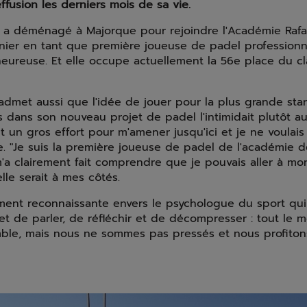
fusion les derniers mois de sa vie.
e a déménagé à Majorque pour rejoindre l'Académie Raf
ier en tant que première joueuse de padel professionne
heureuse. Et elle occupe actuellement la 56e place du c
 admet aussi que l'idée de jouer pour la plus grande sta
 dans son nouveau projet de padel l'intimidait plutôt au
t un gros effort pour m'amener jusqu'ici et je ne voulais
e. "Je suis la première joueuse de padel de l'académie de
a clairement fait comprendre que je pouvais aller à mo
lle serait à mes côtés.
ement reconnaissante envers le psychologue du sport qui
t de parler, de réfléchir et de décompresser : tout le 
le, mais nous ne sommes pas pressés et nous profiton