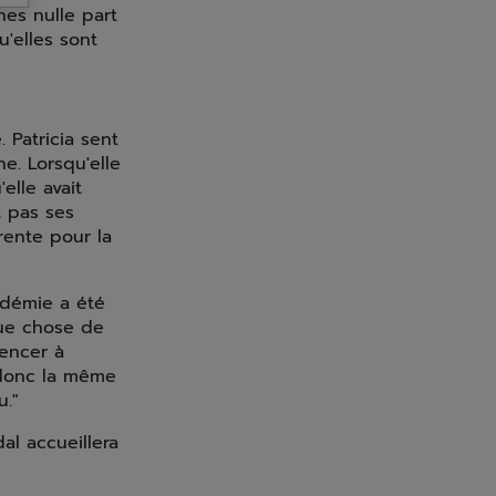
es nulle part
u'elles sont
 Patricia sent
e. Lorsqu'elle
elle avait
t pas ses
rente pour la
adémie a été
que chose de
mencer à
 donc la même
."
al accueillera