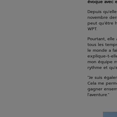
évoque avec ef
Depuis qu'ell
novembre dern
peut qu'être 
WPT.
Pourtant, elle
tous les temps
le monde a fai
explique-t-ell
mon équipe m'
rythme et qu'e
"Je suis égal
Cela me perme
gagner ensemb
l'aventure."