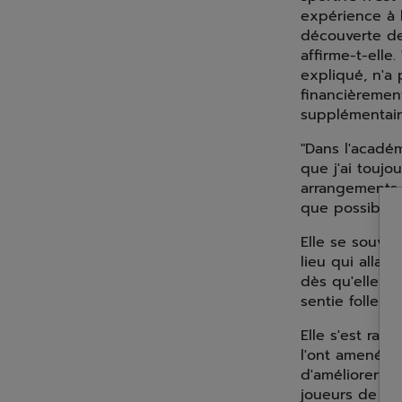
expérience à l
découverte de 
affirme-t-elle
expliqué, n'a 
financièrement
supplémentaire
"Dans l'acadé
que j'ai toujo
arrangements c
que possible.
Elle se souvie
lieu qui allait
dès qu'elle a 
sentie folle d
Elle s'est rap
l'ont amenée 
d'améliorer sa
joueurs de ten