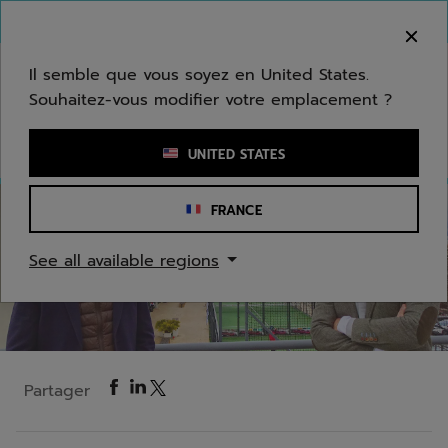
Passer au contenu principal
Passer au pied de page
Bienvenue ! Désolé, nous ne livrons pas dans
votre zone.
Il semble que vous soyez en United States.
Souhaitez-vous modifier votre emplacement ?
Saisir un mot clé ou un numéro d'article
UNITED STATES
FRANCE
Padel
See all available regions
Nadal, padel et La Masó Sports Club : le parcours
de Nicolás Delgado
Partager