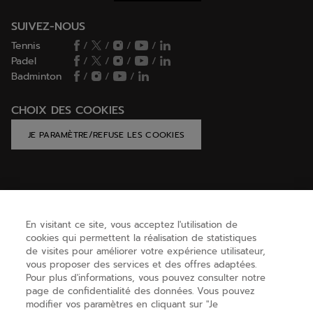
SUIVEZ-NOUS
Tennis
/
/
/
/
Padel
/
/
/
/
Badminton
/
/
/
CHOIX DES COOKIES
JE PARAMÈTRE/REFUSE LES COOKIES
AIDE
En visitant ce site, vous acceptez l'utilisation de
cookies qui permettent la réalisation de statistiques
BESOIN D'AIDE ?
de visites pour améliorer votre expérience utilisateur,
vous proposer des services et des offres adaptées.
Pour plus d'informations, vous pouvez consulter notre
page de confidentialité des données. Vous pouvez
A PROPOS
modifier vos paramètres en cliquant sur "Je