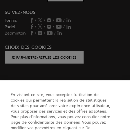
SUIVEZ-NOUS
Tennis
/
/
/
/
Padel
/
/
/
/
Badminton
/
/
/
CHOIX DES COOKIES
JE PARAMÈTRE/REFUSE LES COOKIES
AIDE
En visitant ce site, vous acceptez l'utilisation de
cookies qui permettent la réalisation de statistiques
BESOIN D'AIDE ?
de visites pour améliorer votre expérience utilisateur,
vous proposer des services et des offres adaptées.
Pour plus d'informations, vous pouvez consulter notre
page de confidentialité des données. Vous pouvez
A PROPOS
modifier vos paramètres en cliquant sur "Je