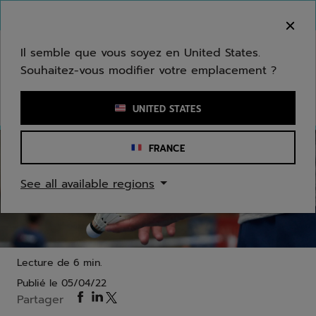
Passer au contenu principal
Passer au pied de page
Bienvenue ! Désolé, nous ne livrons pas dans
votre zone.
Il semble que vous soyez en United States.
Souhaitez-vous modifier votre emplacement ?
Saisir un mot clé ou un numéro d'article
UNITED STATES
FRANCE
Badminton
See all available regions
"Nous sommes la tribu – mais plus qu'une tribu" –
Justine Couvidat
Lecture de 6 min.
Publié le
05/04/22
Partager