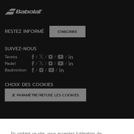
RESTEZ INFORMÉ
S’INSCRIRE
SUIVEZ-NOUS
Tennis
/
/
/
/
Padel
/
/
/
/
Badminton
/
/
/
CHOIX DES COOKIES
JE PARAMÈTRE/REFUSE LES COOKIES
AIDE
En visitant ce site, vous acceptez l'utilisation de