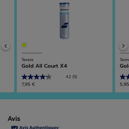
Previous
Tennis
Tenn
Gold All Court X4
Gol
4.2
(5)
4.2
4.5
7,95 €
5,9
sur
sur
5
5
étoiles.
étoi
5
2
avis
avis