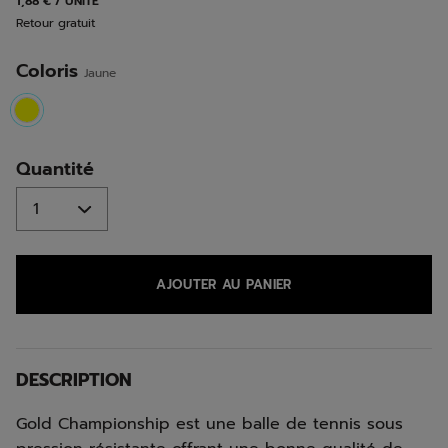
1,88 € / UNITE
la
Retour gratuit
même
page.
Coloris
Jaune
selected
Quantité
AJOUTER AU PANIER
DESCRIPTION
Gold Championship est une balle de tennis sous