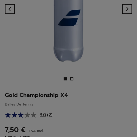
Previous
Ne
Gold Championship X4
Balles De Tennis
3.0
(2)
Lire
2
avis.
7,50 €
TVA incl.
Lien
sur