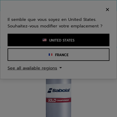
Passer au contenu principal
Passer au pied de page
Bienvenue ! Désolé, nous ne livrons pas dans
votre zone.
Il semble que vous soyez en United States.
Souhaitez-vous modifier votre emplacement ?
Saisir un mot clé ou un numéro d'article
UNITED STATES
FRANCE
Accueil
/
Tennis
/
Balles
See all available regions