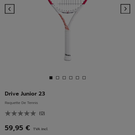
Previous
Ne
Drive Junior 23
Raquette De Tennis
(0)
Aucune
valeur
de
59,95 €
TVA incl.
notation.
Lien