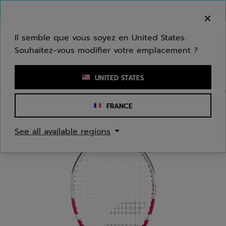
Passer au contenu principal
Passer au pied de page
Bienvenue ! Désolé, nous ne livrons pas dans
votre zone.
Il semble que vous soyez en United States.
Souhaitez-vous modifier votre emplacement ?
Saisir un mot clé ou un numéro d'article
UNITED STATES
FRANCE
Accueil
/
Tennis
/
Raquettes
/
Juniors/Enfants
See all available regions