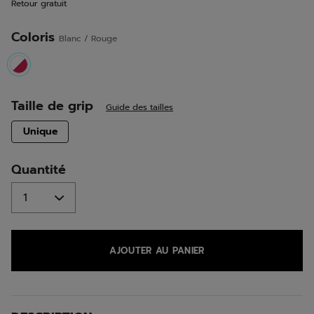
Retour gratuit
sur
la
même
Coloris
Blanc / Rouge
page.
selected
Taille de grip
Guide des tailles
selected
Unique
Quantité
AJOUTER AU PANIER