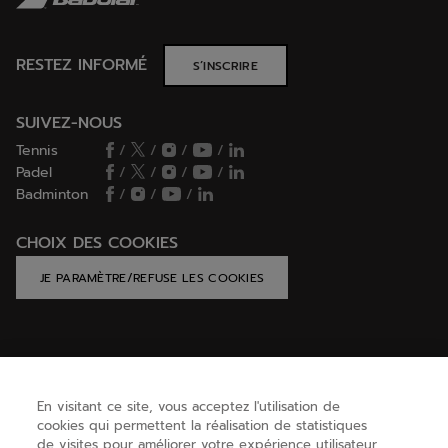
RESTEZ INFORMÉ
S’INSCRIRE
SUIVEZ-NOUS
Tennis
/
/
/
/
Padel
/
/
/
/
Badminton
/
/
/
CHOIX DES COOKIES
JE PARAMÈTRE/REFUSE LES COOKIES
AIDE
En visitant ce site, vous acceptez l'utilisation de
cookies qui permettent la réalisation de statistiques
BESOIN D'AIDE ?
de visites pour améliorer votre expérience utilisateur,