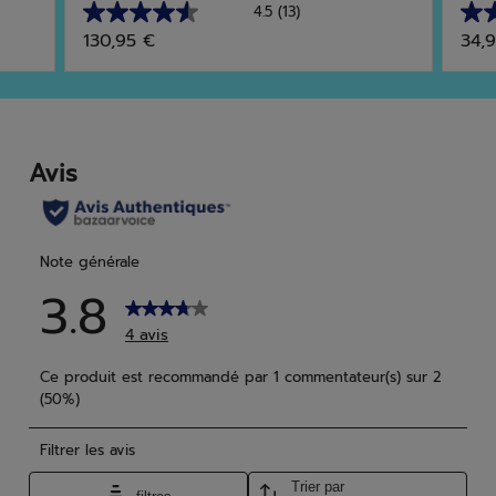
4.5
(13)
4.5
5.0
130,95 €
34,
sur
sur
5
5
étoiles.
étoi
13
4
avis
avis