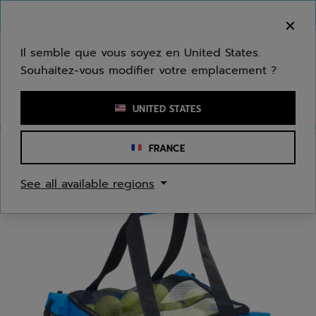
Passer au contenu principal
Passer au pied de page
Bienvenue ! Désolé, nous ne livrons pas dans
votre zone.
Il semble que vous soyez en United States.
Souhaitez-vous modifier votre emplacement ?
Saisir un mot clé ou un numéro d'article
UNITED STATES
FRANCE
Accueil
/
Tennis
/
Accessoires
See all available regions