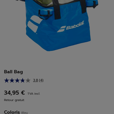
Ball Bag
3.8
(4)
Lire
4
avis.
34,95 €
TVA incl.
Lien
sur
Retour gratuit
la
même
page.
Coloris
Bleu