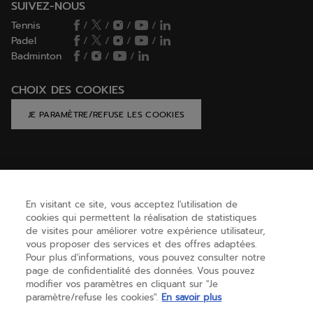
SUIVEZ-NOUS
Tennis
/
/
/
/
Padel
/
/
/
/
Badminton
/
/
/
CHOIX DES COOKIES
JE PARAMÈTRE/REFUSE LES COOKIES
AIDE
En visitant ce site, vous acceptez l'utilisation de
cookies qui permettent la réalisation de statistiques
BESOIN D'AIDE ?
de visites pour améliorer votre expérience utilisateur,
vous proposer des services et des offres adaptées.
Pour plus d'informations, vous pouvez consulter notre
page de confidentialité des données. Vous pouvez
A PROPOS
modifier vos paramètres en cliquant sur "Je
paramètre/refuse les cookies".
En savoir plus