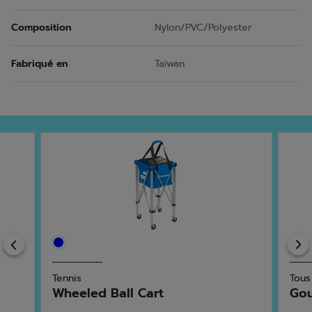
Composition
Nylon/PVC/Polyester
Fabriqué en
Taïwan
Previous
Tennis
Tous
Wheeled Ball Cart
Gou