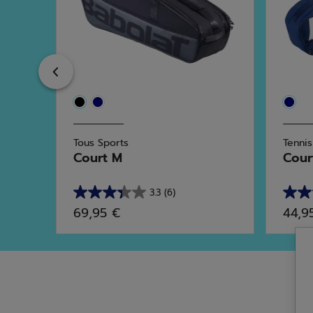
Previous
Tous Sports
Tennis
Court M
Cour
3.3
(6)
3.3
5.0
69,95 €
44,9
sur
sur
5
5
étoiles.
étoile
6
2
avis
avis