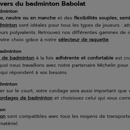
ivers du badminton Babolat
dminton
te, neutre ou en manche
et des
flexibilités souples, sem
dminton
sont idéales pour tous les types de joueurs : at
eurs polyvalents. Retrouvez nos différentes gammes de 
votre choix grâce à notre
sélecteur de raquette
.
badminton
s de badminton
à la fois
adhérente et confortable
est cru
rquoi nous travaillons avec notre partenaire Michelin pou
s qui répondent à vos besoins.
dminton
r sur le court, votre cordage sera aussi important que v
ordages de badminton
et choisissez celui qui vous corr
ton
ton
sont compatibles avec tous les moyens de transports
atériel.