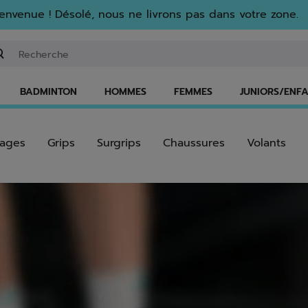
envenue ! Désolé, nous ne livrons pas dans votre zone.
isir un mot clé ou un numéro d'article
BADMINTON
HOMMES
FEMMES
JUNIORS/ENF
ages
Grips
Surgrips
Chaussures
Volants