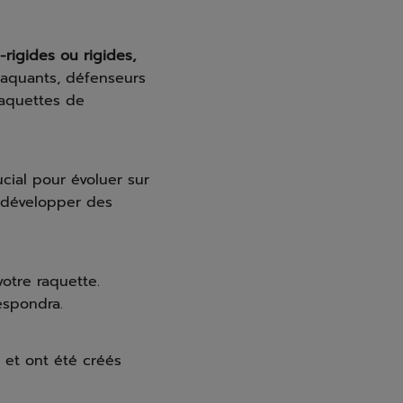
i-rigides ou rigides,
taquants, défenseurs
raquettes de
cial pour évoluer sur
r développer des
otre raquette.
espondra.
 et ont été créés