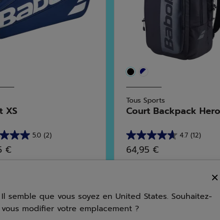
Tous Sports
t XS
Court Backpack Her
5.0
(2)
4.7
(12)
4.7
5 €
64,95 €
sur
5
s.
étoiles.
12
Il semble que vous soyez en United States. Souhaitez-
avis
vous modifier votre emplacement ?