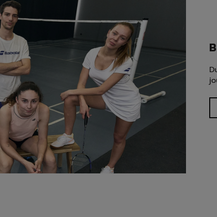
B
Du
jo