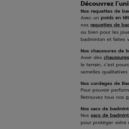
Découvrez l’un
Nos raquettes de ba
Avec un
poids en tê
nos
raquettes de ba
ou bien pour les jou
badminton et faites 
Nos chaussures de 
Avoir des
chaussure
le terrain, c’est pou
semelles qualitative
Nos cordages de Ba
Pour pouvoir performe
Retrouvez tous nos
c
Nos sacs de badmin
Nos
sacs de badmin
pour protéger votre m