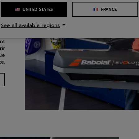
UNITED STATES
FRANCE
ER
See all available regions
r-
nt
ir
que
te.