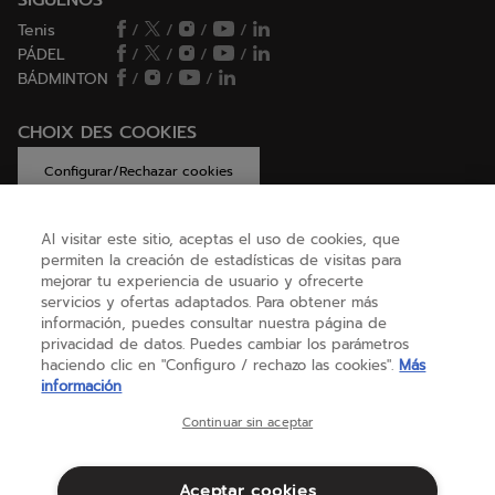
SÍGUENOS
Tenis
/
/
/
/
PÁDEL
/
/
/
/
BÁDMINTON
/
/
/
CHOIX DES COOKIES
Configurar/Rechazar cookies
Al visitar este sitio, aceptas el uso de cookies, que
permiten la creación de estadísticas de visitas para
AYUDA
mejorar tu experiencia de usuario y ofrecerte
servicios y ofertas adaptados. Para obtener más
información, puedes consultar nuestra página de
privacidad de datos. Puedes cambiar los parámetros
SOBRE NOSOTROS
haciendo clic en "Configuro / rechazo las cookies".
Más
información
España
(español)
Continuar sin aceptar
Aceptar cookies