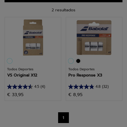
2 resultados
Todos Deportes
Todos Deportes
VS Original X12
Pro Response X3
4.5
(4)
4.8
(32)
4.5
4.8
€ 33,95
€ 8,95
de
de
5
5
estrellas.
estrellas.
4
32
1
reseñas
reseñas