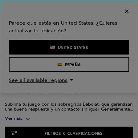
Ir al contenido principal
Ir al pie de página
Ir a los productos
Bienvenido! Lamentamos informarle que no
hacemos entregas en su zona.
Parece que estás en United States. ¿Quieres
actualizar tu ubicación?
Ingresar una palabra clave o un número de artículo
UNITED STATES
Inicio
/
Tenis
/
Sobregrips
/
Feel
ESPAÑA
SOBREGRIPS DE TENIS FEEL
See all available regions
Feel
Absorción
Confort
Sublima tu juego con los sobregrips Babolat, que garantizan
una buena respuesta y un contacto sin igual. Generalmente
más finos, estos sobregrips mejoran tu contacto y control
Ver más
en cada golpe.
Ir a los productos
FILTROS & CLASIFICACIONES