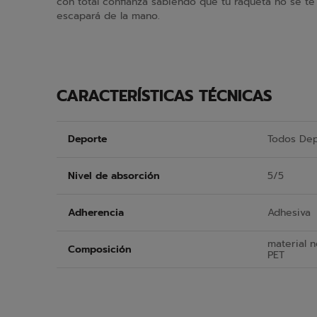
con total confianza sabiendo que tu raqueta no se te
escapará de la mano.
CARACTERÍSTICAS TÉCNICAS
Deporte
Todos De
Nivel de absorción
5/5
Adherencia
Adhesiva
material 
Composición
PET