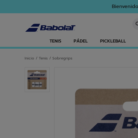
Ir al contenido principal
Ir al pie de página
Bienvenido
In
TENIS
PÁDEL
PICKLEBALL
Inicio
/
Tenis
/
Sobregrips