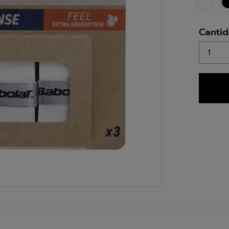
select
Canti