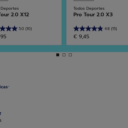
 Deportes
Todos Deportes
Tour 2.0 X12
Pro Tour 2.0 X3
5.0
(10)
4.8
(15)
4.8
,95
€ 9,45
de
5
las.
estrellas.
15
ñas
reseñas