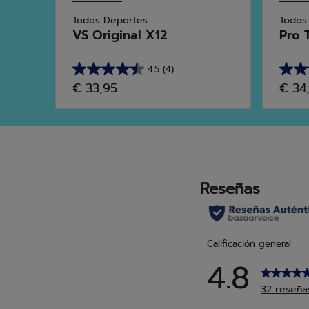
Todos Deportes
Todos
VS Original X12
Pro 
4.5
(4)
4.5
5.0
€ 33,95
€ 34
de
de
5
5
estrellas.
estrel
4
10
reseñas
rese