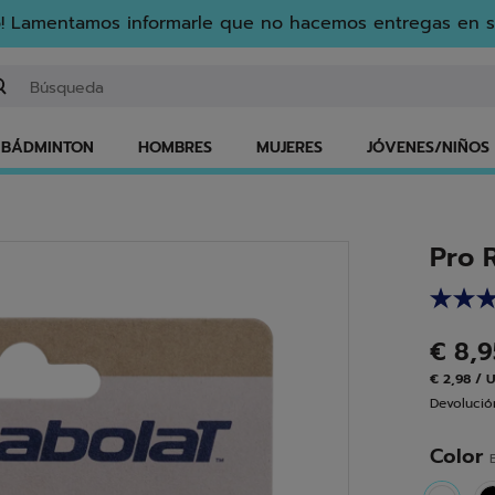
! Lamentamos informarle que no hacemos entregas en s
gresar una palabra clave o un número de artículo
BÁDMINTON
HOMBRES
MUJERES
JÓVENES/NIÑOS
Pro 
€ 8,
€ 2,98 / 
Devolución
Color