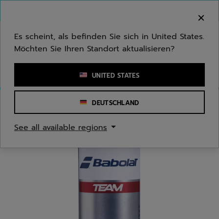
Zum Hauptinhalt springen
Zum Footer springen
Herzlich Willkommen! Bitte beachten Sie, dass wir
nicht in Ihr Land ausliefern.
Es scheint, als befinden Sie sich in United States.
Möchten Sie Ihren Standort aktualisieren?
Stichwort oder Artikelnummer eingeben
UNITED STATES
DEUTSCHLAND
Start
/
Tennis
/
Bälle
See all available regions