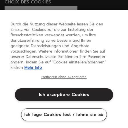
CHOIX DES COOKIES
Ich lege Cookies fest / lehne sie ab
Durch die Nutzung dieser Webseite lassen Sie den
Einsatz von Cookies zu, die zur Erstellung der
Besuchsstatistiken verwendet werden, um Ihre
HILFE
Benutzererfahrung zu verbessern und Ihnen
geeignete Dienstleistungen und Angebote
vorzuschlagen. Weitere Informationen finden Sie auf
unserer Datenschutzseite. Sie können Ihre Parameter
ÜBER UNS
ändern, indem Sie auf "Cookies einstellen/ablehnen"
klicken
Mehr Info
Deutschland
(deutsch)
Fortfahren ohne Akzeptieren
Ich akzeptiere Cookies
Geschäftsbedingungen
Datenschutzbestimmungen
Rechtliche Hinweise
Cookies
Ich lege Cookies fest / lehne sie ab
Sitemap
©Babolat