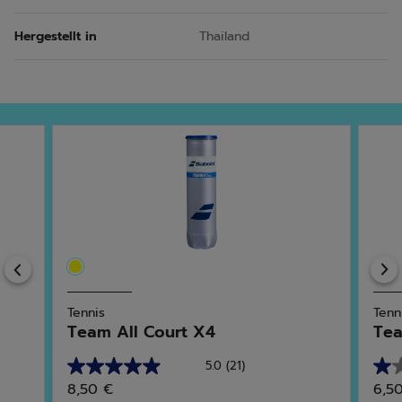
Hergestellt in
Thailand
Previous
Tennis
Tenn
Team All Court X4
Tea
5.0
(21)
5.0
1.0
8,50 €
6,5
von
von