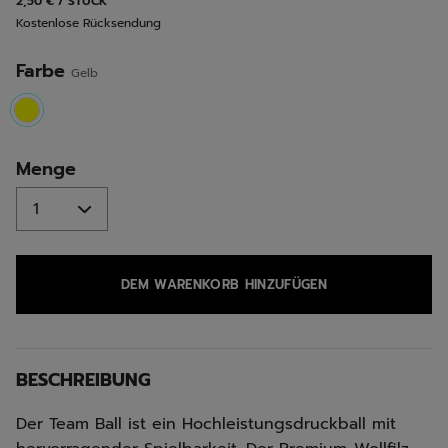
2,50 € / STÜCK
Seite.
Kostenlose Rücksendung
Farbe
Gelb
selected
Menge
DEM WARENKORB HINZUFÜGEN
BESCHREIBUNG
Der Team Ball ist ein Hochleistungsdruckball mit