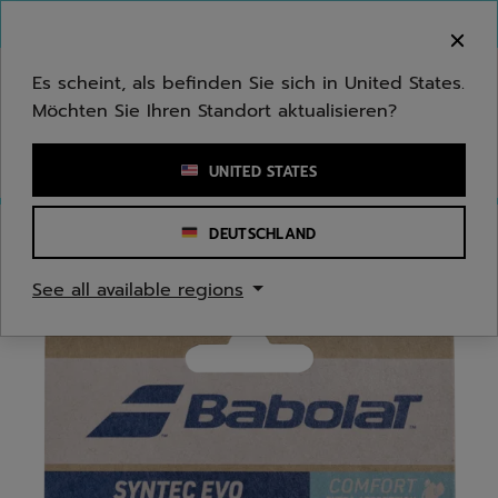
Zum Hauptinhalt springen
Zum Footer springen
Herzlich Willkommen! Bitte beachten Sie, dass wir
nicht in Ihr Land ausliefern.
Es scheint, als befinden Sie sich in United States.
Möchten Sie Ihren Standort aktualisieren?
Stichwort oder Artikelnummer eingeben
UNITED STATES
DEUTSCHLAND
Start
/
Tennis
/
Grips
See all available regions