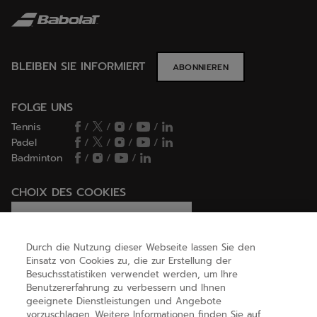
BLEIBEN SIE INFORMIERT
ABONNIEREN
FOLGE UNS
Tennis
/
/
/
/
Padel
/
/
/
/
Badminton
/
/
/
CHOIX DES COOKIES
Ich lege Cookies fest / lehne sie ab
Durch die Nutzung dieser Webseite lassen Sie den
Einsatz von Cookies zu, die zur Erstellung der
Besuchsstatistiken verwendet werden, um Ihre
HILFE
Benutzererfahrung zu verbessern und Ihnen
geeignete Dienstleistungen und Angebote
vorzuschlagen. Weitere Informationen finden Sie auf