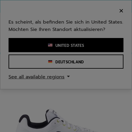
Zum Hauptinhalt springen
Zum Footer springen
Herzlich Willkommen! Bitte beachten Sie, dass wir
nicht in Ihr Land ausliefern.
Es scheint, als befinden Sie sich in United States.
Möchten Sie Ihren Standort aktualisieren?
Stichwort oder Artikelnummer eingeben
UNITED STATES
DEUTSCHLAND
Start
/
Badminton
/
Badmintonschuhe
See all available regions