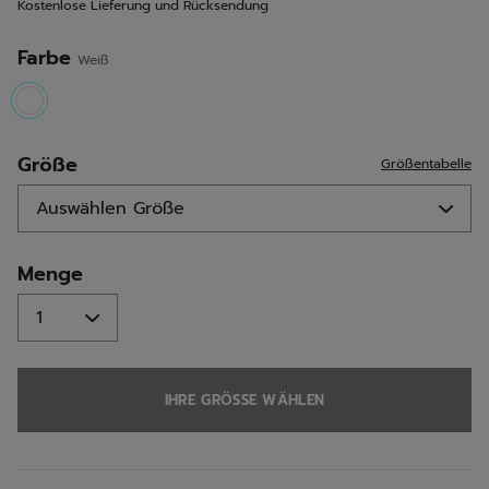
Kostenlose Lieferung und Rücksendung
derselben
Seite.
Farbe
Weiß
selected
Größe
Größentabelle
Menge
IHRE GRÖSSE WÄHLEN