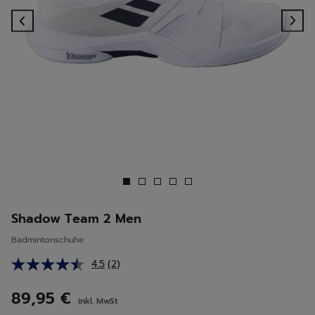
Previous
Ne
Shadow Team 2 Men
Badmintonschuhe
4.5
(2)
2
Bewertungen
lesen.
89,95 €
inkl. MwSt
Link
auf