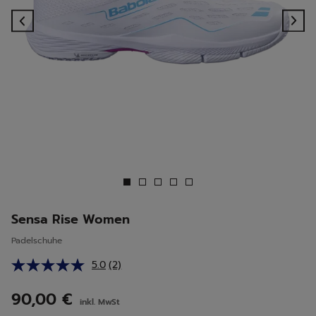
Previous
Ne
Sensa Rise Women
Padelschuhe
5.0
(2)
2
Bewertungen
lesen.
90,00 €
inkl. MwSt
Link
auf