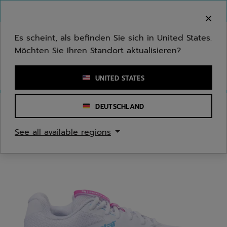
Zum Hauptinhalt springen
Zum Footer springen
Herzlich Willkommen! Bitte beachten Sie, dass wir
nicht in Ihr Land ausliefern.
Es scheint, als befinden Sie sich in United States.
Möchten Sie Ihren Standort aktualisieren?
Stichwort oder Artikelnummer eingeben
UNITED STATES
DEUTSCHLAND
Start
/
Padel
/
Padelschuhe
See all available regions