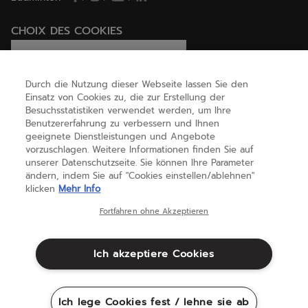
CHOIX DES COOKIES
Ich lege Cookies fest / lehne sie ab
Durch die Nutzung dieser Webseite lassen Sie den
Einsatz von Cookies zu, die zur Erstellung der
Besuchsstatistiken verwendet werden, um Ihre
HILFE
Benutzererfahrung zu verbessern und Ihnen
geeignete Dienstleistungen und Angebote
vorzuschlagen. Weitere Informationen finden Sie auf
unserer Datenschutzseite. Sie können Ihre Parameter
ÜBER UNS
ändern, indem Sie auf "Cookies einstellen/ablehnen"
klicken
Mehr Info
Deutschland
(deutsch)
Fortfahren ohne Akzeptieren
Ich akzeptiere Cookies
Geschäftsbedingungen
Datenschutzbestimmungen
Rechtliche Hinweise
Cookies
Ich lege Cookies fest / lehne sie ab