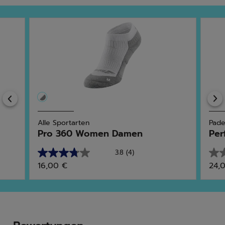
Previous
Alle Sportarten
Pade
Pro 360 Women Damen
Per
3.8
(4)
3.8
0.0
16,00 €
24,
von
von
5
5
Sternen.
Ster
4
Bewertungen