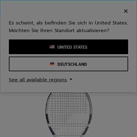
Zum Hauptinhalt springen
Zum Footer springen
Herzlich Willkommen! Bitte beachten Sie, dass wir
nicht in Ihr Land ausliefern.
Es scheint, als befinden Sie sich in United States.
Möchten Sie Ihren Standort aktualisieren?
Stichwort oder Artikelnummer eingeben
UNITED STATES
DEUTSCHLAND
Start
/
Tennis
/
Tennisschläger
See all available regions