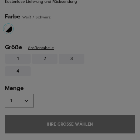
Kostenlose Lieferung und Rücksendung
derselben
Seite.
Farbe
Weiß / Schwarz
selected
Größe
Größentabelle
1
2
3
4
Menge
IHRE GRÖSSE WÄHLEN