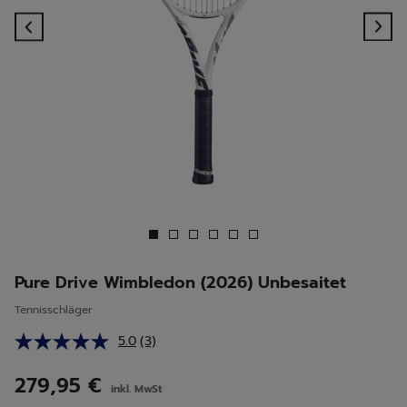
Previous
Ne
Pure Drive Wimbledon (2026) Unbesaitet
Tennisschläger
5.0
(3)
3
Bewertungen
lesen.
279,95 €
inkl. MwSt
Link
auf