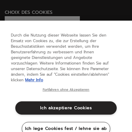
CHOIX DES COOKIES
Ich lege Cookies fest / lehne sie ab
Durch die Nutzung dieser Webseite lassen Sie den
Einsatz von Cookies zu, die zur Erstellung der
Besuchsstatistiken verwendet werden, um Ihre
HILFE
Benutzererfahrung zu verbessern und Ihnen
geeignete Dienstleistungen und Angebote
vorzuschlagen. Weitere Informationen finden Sie auf
unserer Datenschutzseite. Sie können Ihre Parameter
ÜBER UNS
ändern, indem Sie auf "Cookies einstellen/ablehnen"
klicken
Mehr Info
Deutschland
(deutsch)
Fortfahren ohne Akzeptieren
Ich akzeptiere Cookies
Geschäftsbedingungen
Datenschutzbestimmungen
Rechtliche Hinweise
Cookies
Ich lege Cookies fest / lehne sie ab