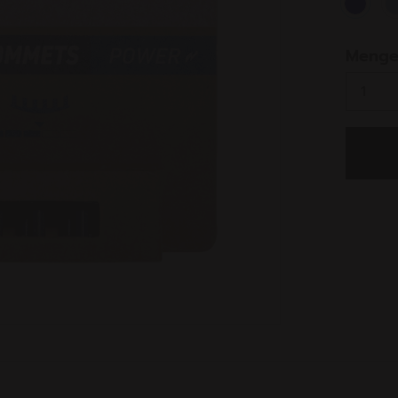
select
Meng