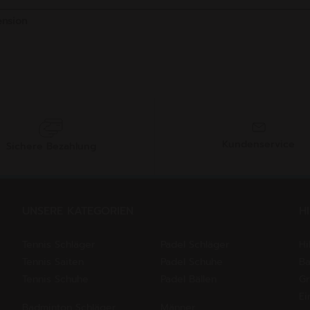
Kundenservice
Sichere Bezahlung
UNSERE KATEGORIEN
H
Tennis Schläger
Padel Schläger
Hi
Tennis Saiten
Padel Schuhe
Ba
Tennis Schuhe
Padel Bällen
Gr
Ei
Badminton Schläger
Männer