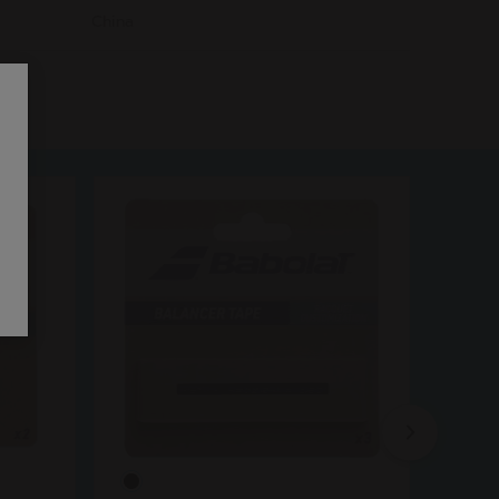
China
Next