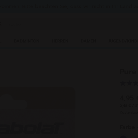
lkommen! Bitte beachten Sie, dass wir nicht in Ihr Land au
ichwort oder Artikelnummer eingeben
L
BADMINTON
HERREN
DAMEN
JUGEND/KIND
Pure
4,95
2,48 € / 
Kostenlo
Farbe