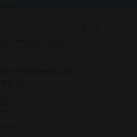
sliefern.
ER
ÜBER UNS
BLOG
#
 Drive Grommets X2
5.0
(1)
Bewertung
lesen.
Link
 €
inkl. MwSt
auf
derselben
STÜCK
Seite.
se Rücksendung
Marineblau