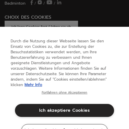
Badminton
/
/
/
CHOIX DES COOKIES
Ich lege Cookies fest / lehne sie ab
Durch die Nutzung dieser Webseite lassen Sie den
Einsatz von Cookies zu, die zur Erstellung der
Besuchsstatistiken verwendet werden, um Ihre
HILFE
Benutzererfahrung zu verbessern und Ihnen
geeignete Dienstleistungen und Angebote
vorzuschlagen. Weitere Informationen finden Sie auf
ÜBER UNS
unserer Datenschutzseite. Sie können Ihre Parameter
ändern, indem Sie auf "Cookies einstellen/ablehnen"
klicken
Mehr Info
Deutschland
(deutsch)
Fortfahren ohne Akzeptieren
Ich akzeptiere Cookies
Geschäftsbedingungen
Datenschutzbestimmungen
Rechtliche Hinweise
Cookies