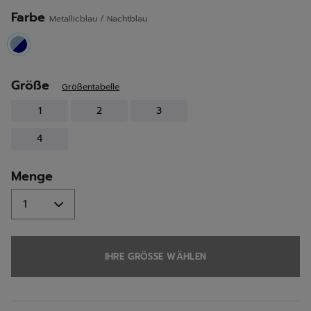
Seite.
Farbe
Metallicblau / Nachtblau
selected
Größe
Größentabelle
1
2
3
4
Menge
IHRE GRÖSSE WÄHLEN