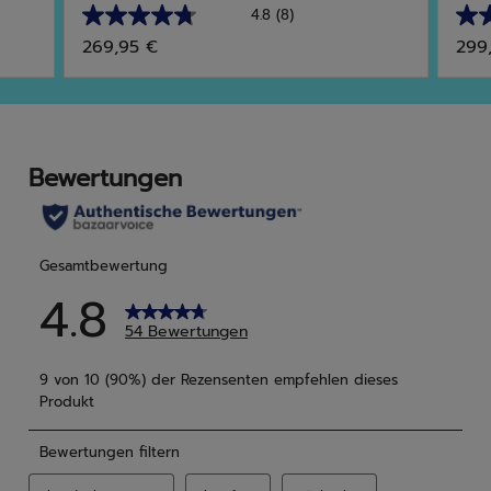
4.8
(8)
4.8
4.8
269,95 €
299
von
von
5
5
Sternen.
Ster
8
10
Bewertungen
Bew