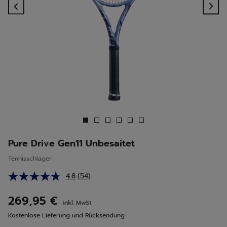
Previous
Ne
Pure Drive Gen11 Unbesaitet
Tennisschläger
4.8
(54)
54
Bewertungen
lesen.
269,95 €
inkl. MwSt
Link
auf
Kostenlose Lieferung und Rücksendung
derselben