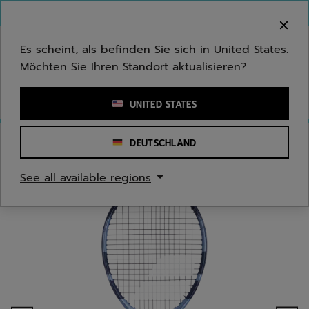
Zum Hauptinhalt springen
Zum Footer springen
Herzlich Willkommen! Bitte beachten Sie, dass wir
nicht in Ihr Land ausliefern.
Es scheint, als befinden Sie sich in United States.
Möchten Sie Ihren Standort aktualisieren?
Stichwort oder Artikelnummer eingeben
UNITED STATES
DEUTSCHLAND
Start
/
Tennis
/
Tennisschläger
See all available regions