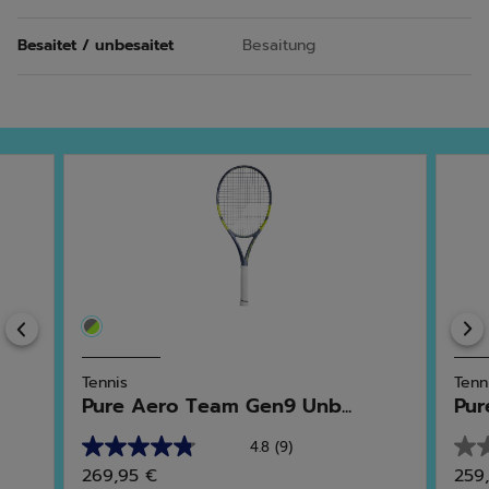
Besaitet / unbesaitet
Besaitung
Previous
Tennis
Tenn
Pure Aero Team Gen9 Unb...
Pur
4.8
(9)
4.8
0.0
269,95 €
259
von
von