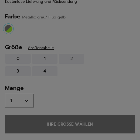
Kostenlose Lieferung und Rücksendung
Seite.
Farbe
Metallic grau/ Fluo gelb
selected
Größe
Größentabelle
0
1
2
3
4
Menge
IHRE GRÖSSE WÄHLEN