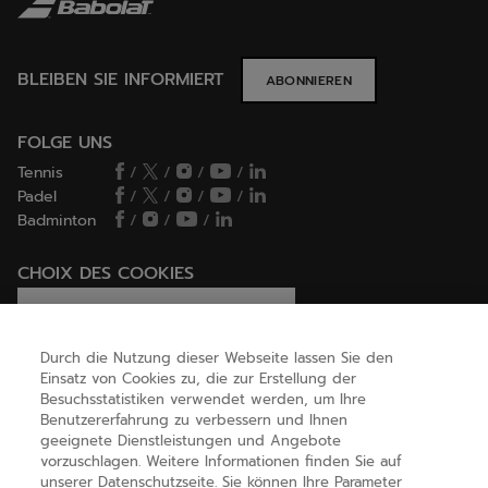
BLEIBEN SIE INFORMIERT
ABONNIEREN
FOLGE UNS
Tennis
/
/
/
/
Padel
/
/
/
/
Badminton
/
/
/
CHOIX DES COOKIES
Ich lege Cookies fest / lehne sie ab
Durch die Nutzung dieser Webseite lassen Sie den
Einsatz von Cookies zu, die zur Erstellung der
Besuchsstatistiken verwendet werden, um Ihre
HILFE
Benutzererfahrung zu verbessern und Ihnen
geeignete Dienstleistungen und Angebote
vorzuschlagen. Weitere Informationen finden Sie auf
unserer Datenschutzseite. Sie können Ihre Parameter
ÜBER UNS