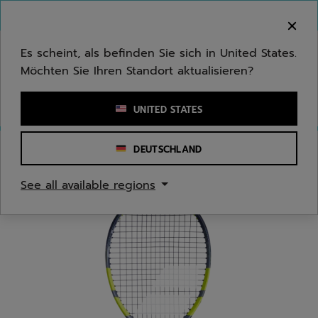
Zum Hauptinhalt springen
Zum Footer springen
Herzlich Willkommen! Bitte beachten Sie, dass wir
nicht in Ihr Land ausliefern.
Es scheint, als befinden Sie sich in United States.
Möchten Sie Ihren Standort aktualisieren?
Stichwort oder Artikelnummer eingeben
UNITED STATES
DEUTSCHLAND
Start
/
Tennis
/
Tennisschläger
See all available regions