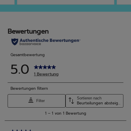
5
5
Sternen.
Ster
9
Bewertungen