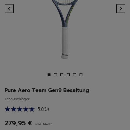
Previous
Ne
Pure Aero Team Gen9 Besaitung
Tennisschläger
5.0
(1)
Bewertung
lesen.
Link
279,95 €
inkl. MwSt
auf
derselben