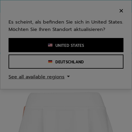
Zum Hauptinhalt springen
Zum Footer springen
Herzlich Willkommen! Bitte beachten Sie, dass wir
nicht in Ihr Land ausliefern.
Es scheint, als befinden Sie sich in United States.
Möchten Sie Ihren Standort aktualisieren?
Stichwort oder Artikelnummer eingeben
UNITED STATES
DEUTSCHLAND
Start
/
Damen
/
Bekleidung
See all available regions