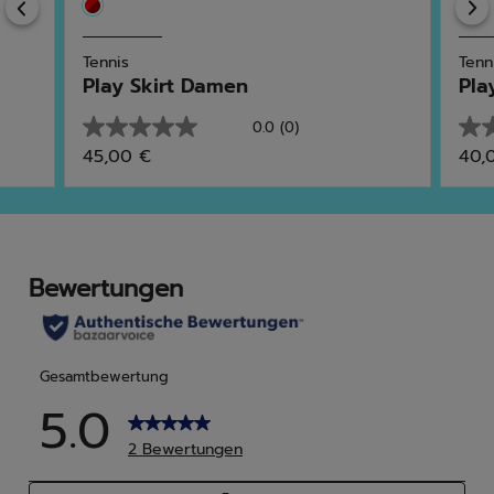
Previous
Tennis
Tenn
Play Skirt Damen
Pla
0.0
(0)
0.0
0.0
45,00 €
40,
von
von
5
5
Sternen.
Ster