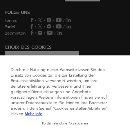
FOLGE UNS
Tennis
/
/
/
/
Padel
/
/
/
/
Badminton
/
/
/
CHOIX DES COOKIES
Ich lege Cookies fest / lehne sie ab
Durch die Nutzung dieser Webseite lassen Sie den
Einsatz von Cookies zu, die zur Erstellung der
Besuchsstatistiken verwendet werden, um Ihre
HILFE
Benutzererfahrung zu verbessern und Ihnen
geeignete Dienstleistungen und Angebote
vorzuschlagen. Weitere Informationen finden Sie auf
unserer Datenschutzseite. Sie können Ihre Parameter
ÜBER UNS
ändern, indem Sie auf "Cookies einstellen/ablehnen"
klicken
Mehr Info
Deutschland
(deutsch)
Fortfahren ohne Akzeptieren