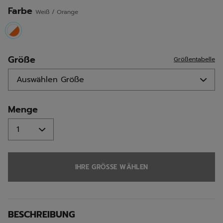
Seite.
Farbe
Weiß / Orange
selected
Größe
Größentabelle
Menge
IHRE GRÖSSE WÄHLEN
BESCHREIBUNG