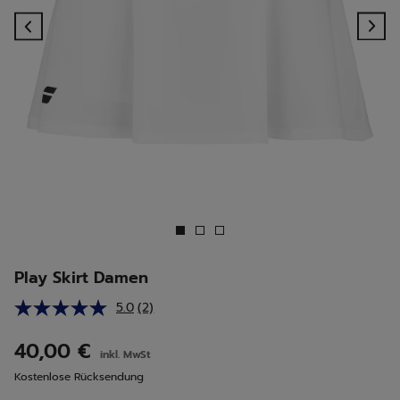
Previous
Ne
Play Skirt Damen
5.0
(2)
2
Bewertungen
lesen.
40,00 €
inkl. MwSt
Link
auf
Kostenlose Rücksendung
derselben