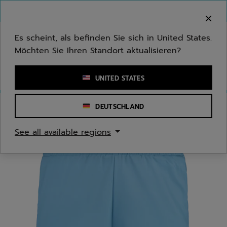
Zum Hauptinhalt springen
Zum Footer springen
Herzlich Willkommen! Bitte beachten Sie, dass wir
nicht in Ihr Land ausliefern.
Es scheint, als befinden Sie sich in United States.
Möchten Sie Ihren Standort aktualisieren?
Stichwort oder Artikelnummer eingeben
UNITED STATES
DEUTSCHLAND
Start
/
Jugend/Kinder
/
Bekleidung
See all available regions