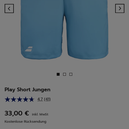
Previous
Ne
Play Short Jungen
4.7
(41)
41
Bewertungen
lesen.
33,00 €
inkl. MwSt
Link
auf
Kostenlose Rücksendung
derselben