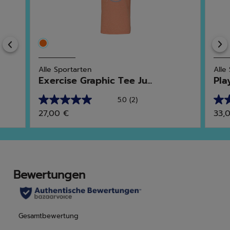
Previous
Alle Sportarten
Alle
Exercise Graphic Tee Ju...
Pla
5.0
(2)
5.0
5.0
27,00 €
33,
von
von
5
5
Sternen.
Ster
2
4
Bewertungen
Bew