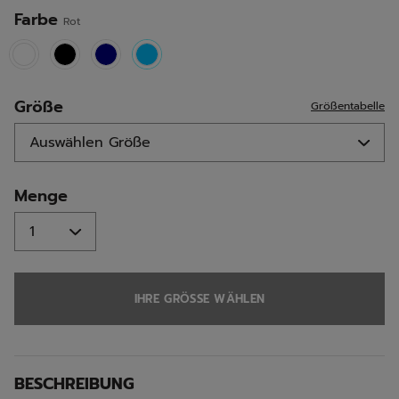
Seite.
Farbe
Rot
selected
Größe
Größentabelle
Menge
IHRE GRÖSSE WÄHLEN
BESCHREIBUNG