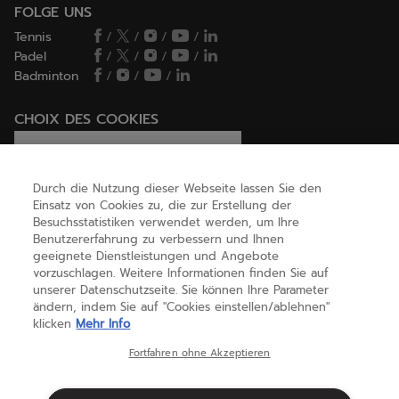
FOLGE UNS
Tennis
/
/
/
/
Padel
/
/
/
/
Badminton
/
/
/
CHOIX DES COOKIES
Ich lege Cookies fest / lehne sie ab
Durch die Nutzung dieser Webseite lassen Sie den
Einsatz von Cookies zu, die zur Erstellung der
Besuchsstatistiken verwendet werden, um Ihre
HILFE
Benutzererfahrung zu verbessern und Ihnen
geeignete Dienstleistungen und Angebote
vorzuschlagen. Weitere Informationen finden Sie auf
unserer Datenschutzseite. Sie können Ihre Parameter
ÜBER UNS
ändern, indem Sie auf "Cookies einstellen/ablehnen"
klicken
Mehr Info
Deutschland
(deutsch)
Fortfahren ohne Akzeptieren