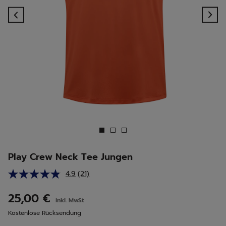
Previous
Ne
Play Crew Neck Tee Jungen
4.9
(21)
21
Bewertungen
lesen.
25,00 €
inkl. MwSt
Link
auf
Kostenlose Rücksendung
derselben