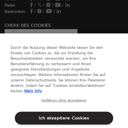
Padel
/
/
/
/
Badminton
/
/
/
CHOIX DES COOKIES
Ich lege Cookies fest / lehne sie ab
Durch die Nutzung dieser Webseite lassen Sie den
Einsatz von Cookies zu, die zur Erstellung der
Besuchsstatistiken verwendet werden, um Ihre
HILFE
Benutzererfahrung zu verbessern und Ihnen
geeignete Dienstleistungen und Angebote
vorzuschlagen. Weitere Informationen finden Sie auf
unserer Datenschutzseite. Sie können Ihre Parameter
ÜBER UNS
ändern, indem Sie auf "Cookies einstellen/ablehnen"
klicken
Mehr Info
Deutschland
(deutsch)
Fortfahren ohne Akzeptieren
Ich akzeptiere Cookies