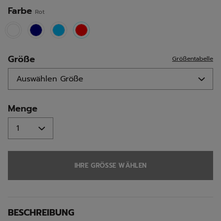
Seite.
Farbe
Rot
selected
Größe
Größentabelle
Menge
IHRE GRÖSSE WÄHLEN
BESCHREIBUNG