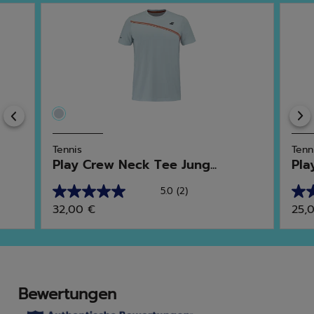
Previous
Tennis
Tenn
Play Crew Neck Tee Jung...
Pla
5.0
(2)
5.0
5.0
32,00 €
25,
von
von
5
5
Sternen.
Ster
2
3
Bewertungen
Bew