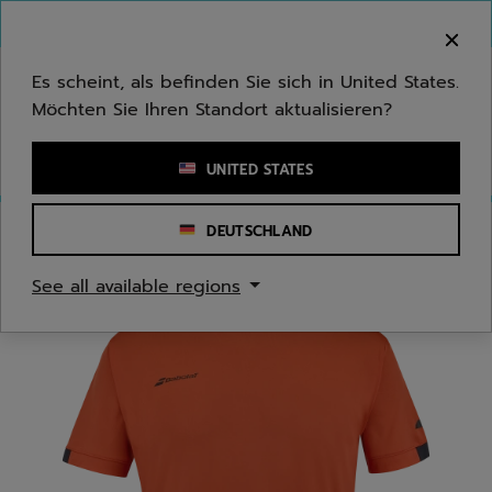
Zum Hauptinhalt springen
Zum Footer springen
Herzlich Willkommen! Bitte beachten Sie, dass wir
nicht in Ihr Land ausliefern.
Es scheint, als befinden Sie sich in United States.
Möchten Sie Ihren Standort aktualisieren?
Stichwort oder Artikelnummer eingeben
UNITED STATES
DEUTSCHLAND
Start
/
Jugend/Kinder
/
Bekleidung
See all available regions