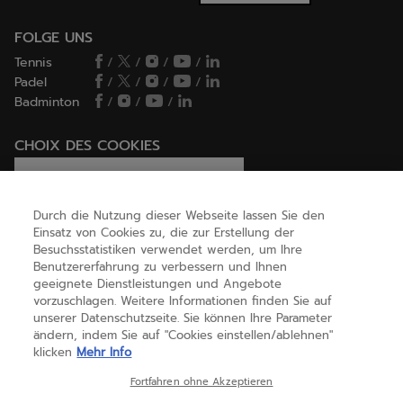
FOLGE UNS
Tennis
/
/
/
/
Padel
/
/
/
/
Badminton
/
/
/
CHOIX DES COOKIES
Ich lege Cookies fest / lehne sie ab
Durch die Nutzung dieser Webseite lassen Sie den
Einsatz von Cookies zu, die zur Erstellung der
Besuchsstatistiken verwendet werden, um Ihre
HILFE
Benutzererfahrung zu verbessern und Ihnen
geeignete Dienstleistungen und Angebote
vorzuschlagen. Weitere Informationen finden Sie auf
unserer Datenschutzseite. Sie können Ihre Parameter
ÜBER UNS
ändern, indem Sie auf "Cookies einstellen/ablehnen"
klicken
Mehr Info
Deutschland
(deutsch)
Fortfahren ohne Akzeptieren