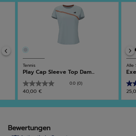
Previous
Tennis
Alle
Play Cap Sleeve Top Dam...
Exe
0.0
(0)
0.0
4.8
40,00 €
25,
von
von
5
5
Sternen.
Ster
6
Bew