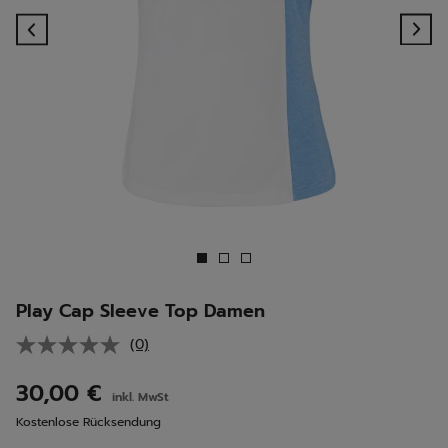
Previous
Ne
Play Cap Sleeve Top Damen
(0)
Kein
Beurteilungswert.
Link
30,00 €
inkl. MwSt
auf
derselben
Kostenlose Rücksendung
Seite.