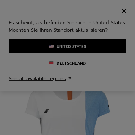
Zum Hauptinhalt springen
Zum Footer springen
Herzlich Willkommen! Bitte beachten Sie, dass wir
nicht in Ihr Land ausliefern.
Es scheint, als befinden Sie sich in United States.
Möchten Sie Ihren Standort aktualisieren?
Stichwort oder Artikelnummer eingeben
UNITED STATES
DEUTSCHLAND
Start
/
Damen
/
Bekleidung
See all available regions