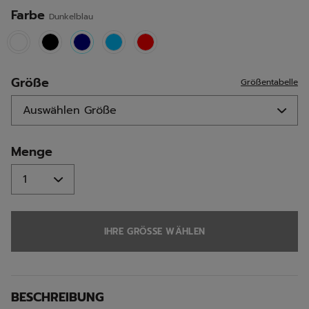
Seite.
Farbe
Dunkelblau
selected
Größe
Größentabelle
Menge
IHRE GRÖSSE WÄHLEN
BESCHREIBUNG