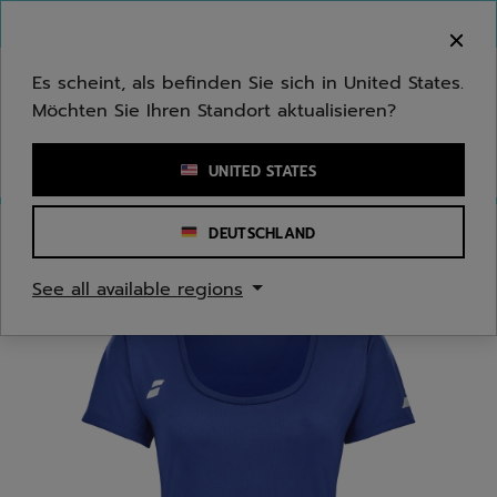
Zum Hauptinhalt springen
Zum Footer springen
Herzlich Willkommen! Bitte beachten Sie, dass wir
nicht in Ihr Land ausliefern.
Es scheint, als befinden Sie sich in United States.
Möchten Sie Ihren Standort aktualisieren?
Stichwort oder Artikelnummer eingeben
UNITED STATES
DEUTSCHLAND
Start
/
Damen
/
Bekleidung
See all available regions