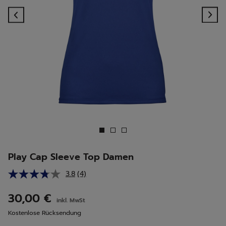
Previous
Ne
Play Cap Sleeve Top Damen
3.8
(4)
4
Bewertungen
lesen.
30,00 €
inkl. MwSt
Link
auf
Kostenlose Rücksendung
derselben