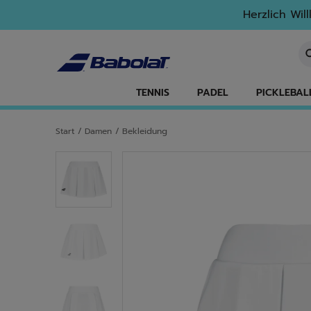
Zum Hauptinhalt springen
Zum Footer springen
Herzlich Wil
St
TENNIS
PADEL
PICKLEBAL
Start
/
Damen
/
Bekleidung