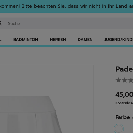
lkommen! Bitte beachten Sie, dass wir nicht in Ihr Land au
ichwort oder Artikelnummer eingeben
L
BADMINTON
HERREN
DAMEN
JUGEND/KIND
Pade
45,0
Kostenlo
Farbe