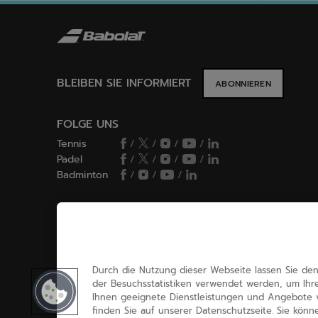
BLEIBEN SIE INFORMIERT
ABONNIEREN
FOLGE UNS
Tennis
/
/
/
/
Padel
/
/
/
/
Badminton
/
/
/
CHOIX DES COOKIES
Ich lege Cookies fest / lehne sie ab
Durch die Nutzung dieser Webseite lassen Sie den 
der Besuchsstatistiken verwendet werden, um Ihr
Ihnen geeignete Dienstleistungen und Angebote v
finden Sie auf unserer Datenschutzseite. Sie könn