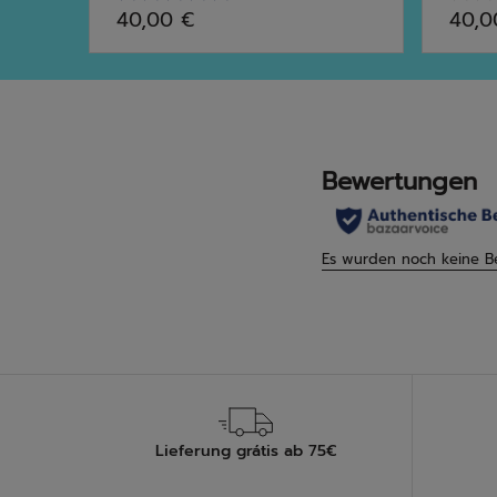
5.0
0.0
40,00 €
40,0
von
von
5
5
Sternen.
Stern
2
Bewertungen
Lieferung grátis ab 75€