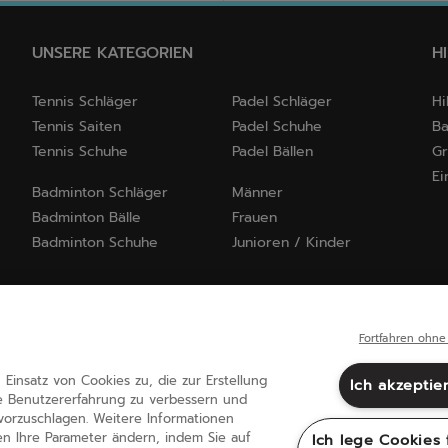
UNSERE KATEGORIEN
H
Tennis Schläger
Padel Schläger
Hi
Tennis Saiten
Padel Schuhe
Ba
Tennis Schuhe
Padel Bällen
Gr
Ei
Badminton Schläger
Männer
Badminton Bälle
Frauen
Badminton Schuhe
Junioren / Kinder
Fortfahren ohne
Einsatz von Cookies zu, die zur Erstellung
Ich akzeptie
e Benutzererfahrung zu verbessern und
orzuschlagen. Weitere Informationen
Deutschland
(deutsch)
en Ihre Parameter ändern, indem Sie auf
Ich lege Cookies 