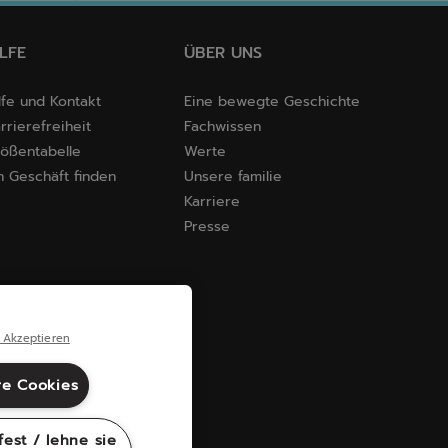
ILFE
ÜBER UNS
lfe und Kontakt
Eine bewegte Geschichte
rrierefreiheit
Fachwissen
ößentabelle
Werte
n Geschäft finden
Unsere familie
Karriere
Presse
 Akzeptieren
re Cookies
fest / lehne sie