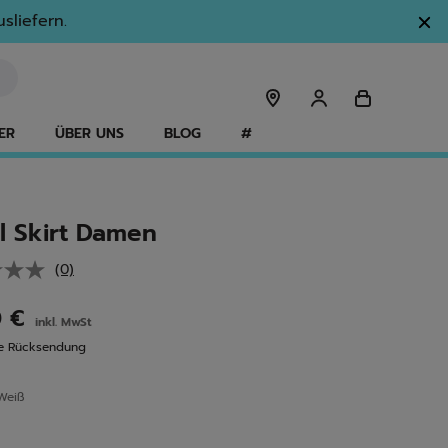
sliefern.
ER
ÜBER UNS
BLOG
#
l Skirt Damen
(0)
Kein
Beurteilungswert.
Link
0 €
inkl. MwSt
auf
derselben
se Rücksendung
Seite.
Weiß