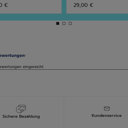
4.6
0 €
29,00 €
von
5
en.
Sternen.
9
Bewertungen
Kundenservice
Sichere Bezahlung