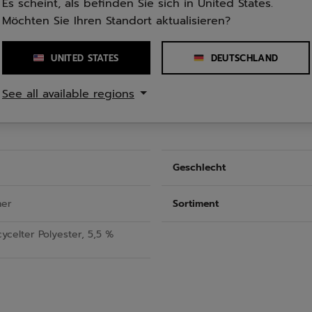
Es scheint, als befinden Sie sich in United States.
und weich an. Es ist
leißfreie Nutzung vom
Möchten Sie Ihren Standort aktualisieren?
UNITED STATES
DEUTSCHLAND
See all available regions
Geschlecht
ner
Sortiment
ycelter Polyester, 5,5 %