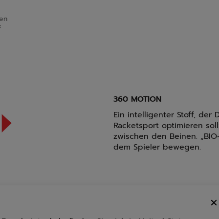
en
f
360 MOTION
Ein intelligenter Stoff, 
Racketsport optimieren so
zwischen den Beinen. „BIO
dem Spieler bewegen.
r“, das für die Babolat