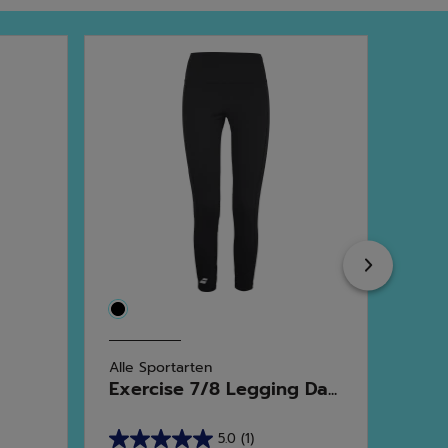
Next
Alle Sportarten
Alle 
Exercise 7/8 Legging Da...
Pla
5.0
(1)