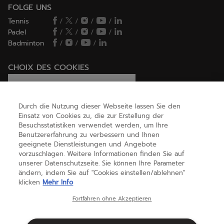
FOLGE UNS
Tennis
/
/
/
/
Padel
/
/
/
/
Badminton
/
/
/
CHOIX DES COOKIES
Ich lege Cookies fest / lehne sie ab
Durch die Nutzung dieser Webseite lassen Sie den
Einsatz von Cookies zu, die zur Erstellung der
Besuchsstatistiken verwendet werden, um Ihre
HILFE
Benutzererfahrung zu verbessern und Ihnen
geeignete Dienstleistungen und Angebote
vorzuschlagen. Weitere Informationen finden Sie auf
unserer Datenschutzseite. Sie können Ihre Parameter
ÜBER UNS
ändern, indem Sie auf "Cookies einstellen/ablehnen"
klicken
Mehr Info
Deutschland
(deutsch)
Fortfahren ohne Akzeptieren