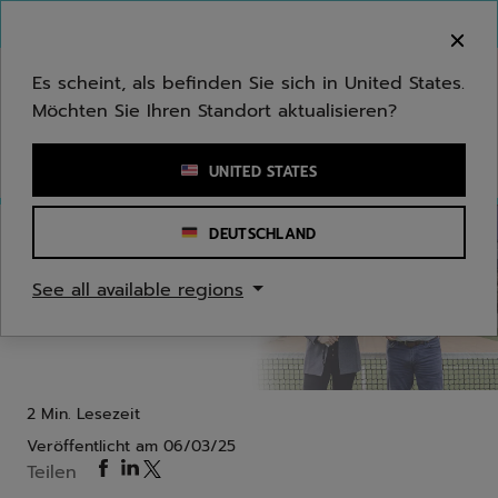
Zum Hauptinhalt springen
Zum Footer springen
Herzlich Willkommen! Bitte beachten Sie, dass wir
nicht in Ihr Land ausliefern.
Es scheint, als befinden Sie sich in United States.
Möchten Sie Ihren Standort aktualisieren?
Stichwort oder Artikelnummer eingeben
UNITED STATES
DEUTSCHLAND
Padel
Partner
See all available regions
Babolat intensiviert seine Partnerschaft mit der
Rafa Nadal Academy im Padel
2 Min. Lesezeit
Veröffentlicht am
06/03/25
Teilen