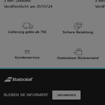
3 Min. Lesezeit
3 Min
Veröffentlicht am
31/01/24
Veröf
Lieferung grátis ab 75€
Sichere Bezahlung
Kundenservice
Kostenloser Rückversand
BLEIBEN SIE INFORMIERT
ABONNIEREN