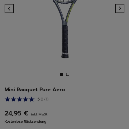
Previous
Ne
Mini Racquet Pure Aero
5.0
(1)
Bewertung
lesen.
Link
24,95 €
inkl. MwSt
auf
derselben
Kostenlose Rücksendung
Seite.