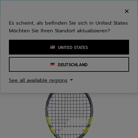
Zum Hauptinhalt springen
Zum Footer springen
Herzlich Willkommen! Bitte beachten Sie, dass wir
nicht in Ihr Land ausliefern.
Es scheint, als befinden Sie sich in United States.
Möchten Sie Ihren Standort aktualisieren?
Stichwort oder Artikelnummer eingeben
UNITED STATES
DEUTSCHLAND
Start
/
Tennis
/
Zubehör
See all available regions