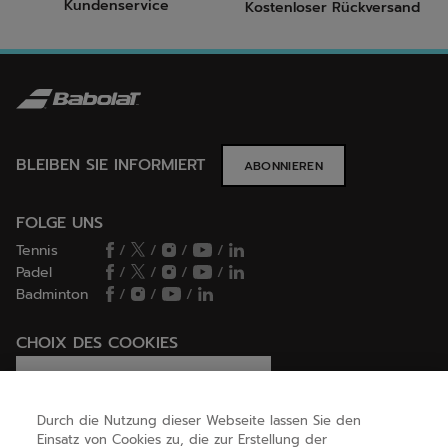
Kundenservice
Kostenloser Rückversand
BLEIBEN SIE INFORMIERT
ABONNIEREN
FOLGE UNS
Tennis
/
/
/
/
Padel
/
/
/
/
Badminton
/
/
/
CHOIX DES COOKIES
Ich lege Cookies fest / lehne sie ab
Durch die Nutzung dieser Webseite lassen Sie den
Einsatz von Cookies zu, die zur Erstellung der