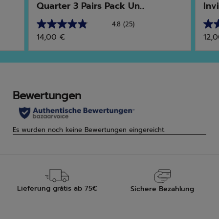
Quarter 3 Pairs Pack Un...
Inv
4.8
(25)
4.8
4.7
14,00 €
12,
von
von
5
5
Sternen.
Ster
25
3
Bewertungen
Bew
Lieferung grátis ab 75€
Sichere Bezahlung