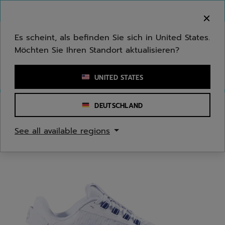
Zum Hauptinhalt springen
Zum Footer springen
Herzlich Willkommen! Bitte beachten Sie, dass wir
nicht in Ihr Land ausliefern.
Es scheint, als befinden Sie sich in United States.
Möchten Sie Ihren Standort aktualisieren?
Stichwort oder Artikelnummer eingeben
UNITED STATES
DEUTSCHLAND
Start
/
Tennis
/
Tennisschuhe
See all available regions