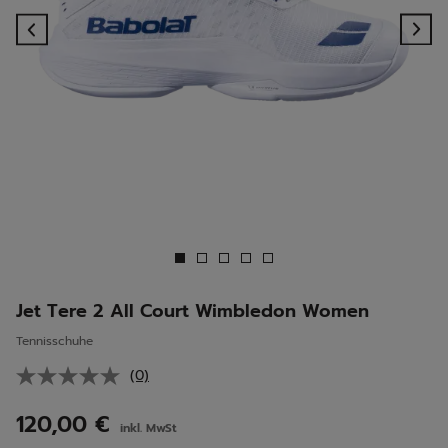
Previous
Ne
Jet Tere 2 All Court Wimbledon Women
Tennisschuhe
(0)
Kein
Beurteilungswert.
Link
120,00 €
inkl. MwSt
auf
derselben