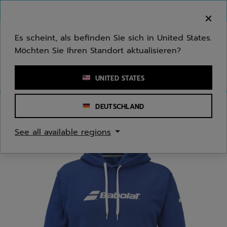
Zum Hauptinhalt springen
Zum Footer springen
Herzlich Willkommen! Bitte beachten Sie, dass wir
nicht in Ihr Land ausliefern.
Es scheint, als befinden Sie sich in United States.
Möchten Sie Ihren Standort aktualisieren?
Stichwort oder Artikelnummer eingeben
UNITED STATES
DEUTSCHLAND
Start
/
Jugend/Kinder
/
Bekleidung
See all available regions