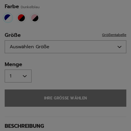
Seite.
Farbe
Dunkelblau
selected
Größe
Größentabelle
Menge
IHRE GRÖSSE WÄHLEN
BESCHREIBUNG