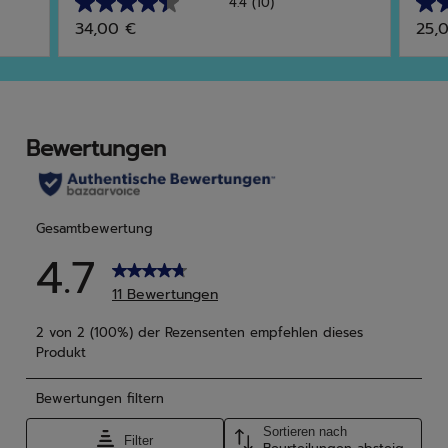
4.4
(10)
4.4
5.0
34,00 €
25,
von
von
5
5
Sternen.
Ster
10
1
Bewertungen
Bew