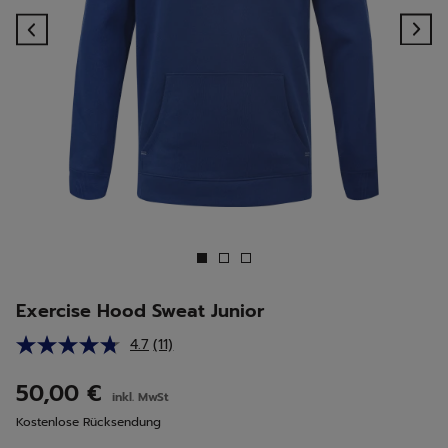
Previous
Ne
Exercise Hood Sweat Junior
4.7
(11)
11
Bewertungen
lesen.
50,00 €
inkl. MwSt
Link
auf
Kostenlose Rücksendung
derselben