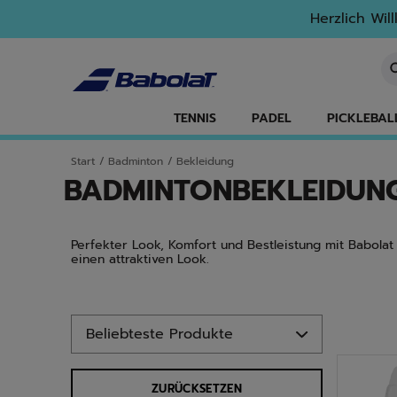
Zum Hauptinhalt springen
Zum Footer springen
Zu den Produkten springen
Herzlich Wil
St
TENNIS
PADEL
PICKLEBAL
Start
/
Badminton
/
Bekleidung
BADMINTONBEKLEIDUN
Perfekter Look, Komfort und Bestleistung mit Babolat
einen attraktiven Look.
Zu den Produkten springen
ZURÜCKSETZEN