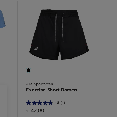
Sternen.
1
Bewertung
Alle Sportarten
g...
Exercise Short Damen
4.8
(4)
4.8
€ 42,00
von