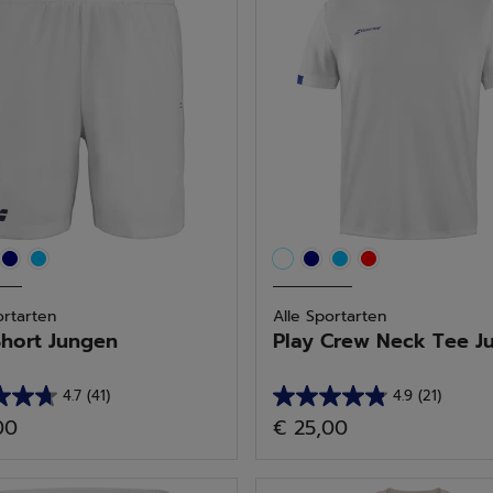
88
tungen
Bewertungen
ortarten
Alle Sportarten
Short Jungen
Play Crew Neck Tee Jun
4.7
(41)
4.9
(21)
4.9
00
€ 25,00
von
5
n.
Sternen.