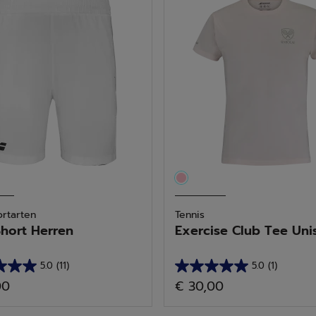
21
tungen
Bewertungen
ortarten
Tennis
Short Herren
Exercise Club Tee Unise
5.0
(11)
5.0
(1)
5.0
00
€ 30,00
von
5