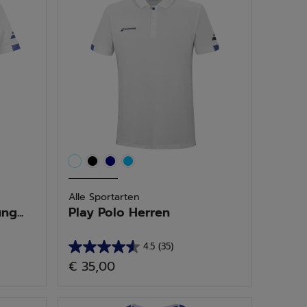
47
Bewertungen
Alle Sportarten
g...
Play Polo Herren
4.5
(35)
4.5
€ 35,00
von
5
Sternen.