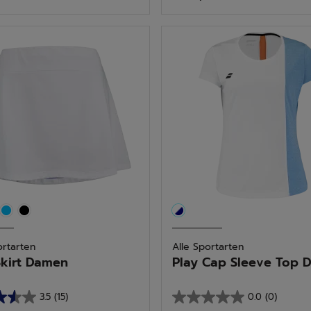
5
n.
Sternen.
tungen
ortarten
Alle Sportarten
Skirt Damen
Play Cap Sleeve Top Da
3.5
(15)
0.0
(0)
0.0