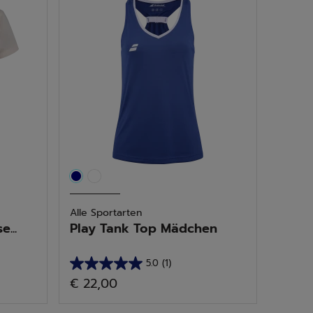
35
Bewertungen
Alle Sportarten
...
Play Tank Top Mädchen
5.0
(1)
5.0
€ 22,00
von
5