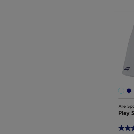
5
Sterne
9
Bewer
Alle Sp
Play 
3.5