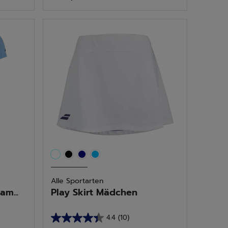
5
Sternen.
4
Bewertungen
Alle Sportarten
m...
Play Skirt Mädchen
4.4
(10)
4.4