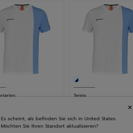
n.
Sternen.
1
tungen
Bewertung
ortarten
Tennis
Crew Neck Tee Herr...
Play Crew Neck Tee Jun
4.9
(7)
5.0
(3)
Es scheint, als befinden Sie sich in United States.
5.0
00
€ 25,00
Möchten Sie Ihren Standort aktualisieren?
von