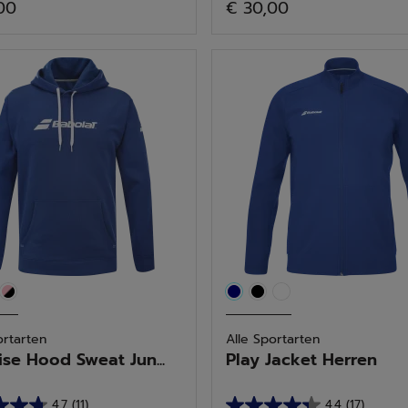
00
€ 30,00
von
5
n.
Sternen.
tungen
ortarten
Alle Sportarten
ise Hood Sweat Jun...
Play Jacket Herren
4.7
(11)
4.4
(17)