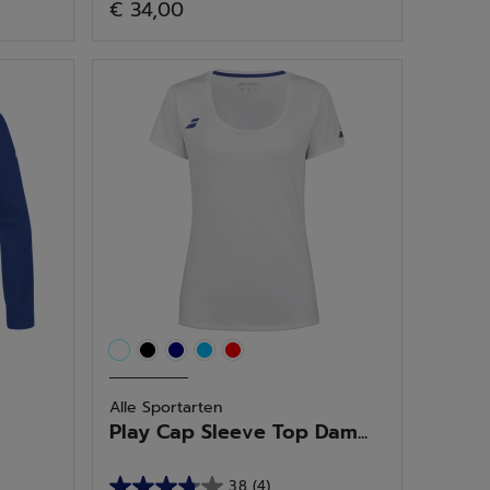
€ 34,00
von
5
Sternen.
10
Bewertungen
Alle Sportarten
Play Cap Sleeve Top Dam...
3.8
(4)