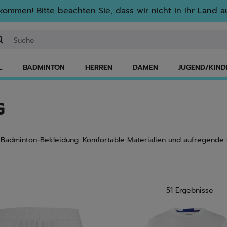
lkommen! Bitte beachten Sie, dass wir nicht in Ihr Land au
ichwort oder Artikelnummer eingeben
L
BADMINTON
HERREN
DAMEN
JUGEND/KIND
G
 Badminton-Bekleidung. Komfortable Materialien und aufregende Des
51 Ergebnisse