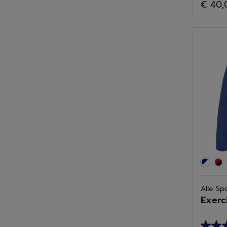
€ 40,
von
5
Sterne
15
Bewer
Alle Sp
Exerc