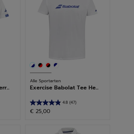
Alle Sportarten
r...
Exercise Babolat Tee He...
4.8
(47)
4.8
€ 25,00
von
5
Sternen.