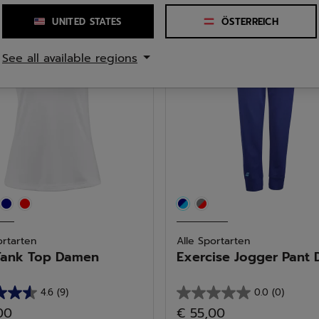
5
n.
Sternen.
UNITED STATES
ÖSTERREICH
3
See all available regions
tungen
Bewertungen
ortarten
Alle Sportarten
Tank Top Damen
Exercise Jogger Pant Da
4.6
(9)
0.0
(0)
0.0
00
€ 55,00
von