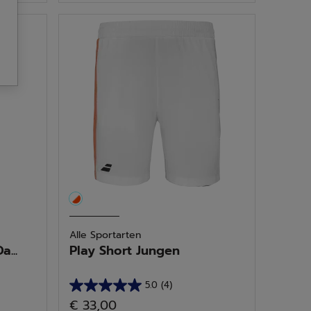
5
Sternen.
4
Bewertungen
Alle Sportarten
...
Play Short Jungen
5.0
(4)
5.0
€ 33,00
von