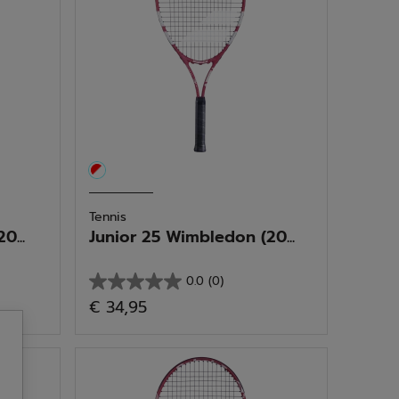
Tennis
0...
Junior 25 Wimbledon (20...
0.0
(0)
0.0
€ 34,95
von
5
Sternen.