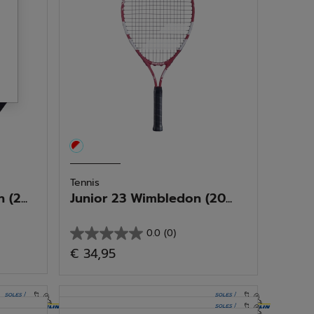
Tennis
(2...
Junior 23 Wimbledon (20...
0.0
(0)
0.0
€ 34,95
von
5
Sternen.