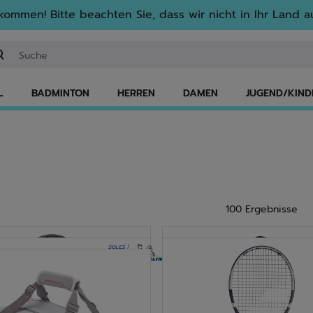
lkommen! Bitte beachten Sie, dass wir nicht in Ihr Land au
ichwort oder Artikelnummer eingeben
L
BADMINTON
HERREN
DAMEN
JUGEND/KIND
100 Ergebnisse
NEU