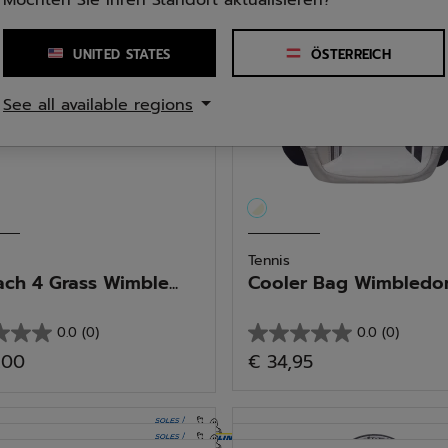
Möchten Sie Ihren Standort aktualisieren?
Bewertung
UNITED STATES
ÖSTERREICH
See all available regions
Tennis
ach 4 Grass Wimble...
Cooler Bag Wimbledon 
0.0
(0)
0.0
(0)
0.0
,00
€ 34,95
von
5
n.
Sternen.