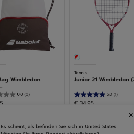
Tennis
Bag Wimbledon
Junior 21 Wimbledon (2
..
0.0
(0)
5.0
(1)
5.0
95
€ 34,95
von
5
n.
Sternen.
Es scheint, als befinden Sie sich in United States.
1