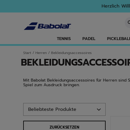
Zum Hauptinhalt springen
Zum Footer springen
Zu den Produkten springen
Herzlich Wil
St
TENNIS
PADEL
PICKLEBAL
Start
/
Herren
/
Bekleidungsaccessoires
BEKLEIDUNGSACCESSOI
Mit Babolat Bekleidungsaccessoires für Herren sind Si
Spiel zum Ausdruck bringen.
Zu den Produkten springen
ZURÜCKSETZEN