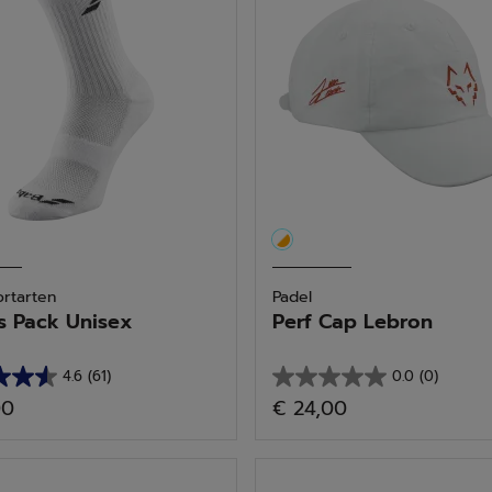
fined by Kategorie: Bekleidungsaccessoires
ern
ortarten
Padel
rs Pack Unisex
Perf Cap Lebron
4.6
(61)
0.0
(0)
0.0
00
€ 24,00
von
5
n.
Sternen.