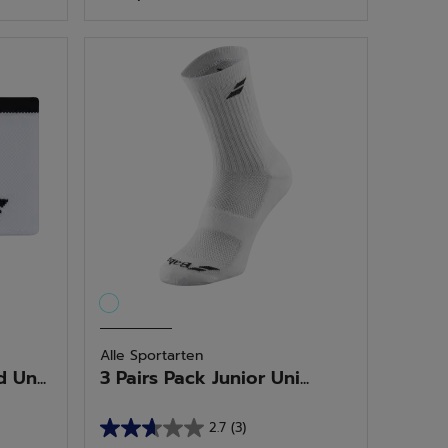
5
Sternen.
2
Bewertungen
Alle Sportarten
Un...
3 Pairs Pack Junior Uni...
2.7
(3)
2.7