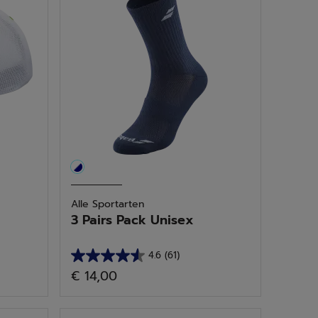
61
Bewertungen
Alle Sportarten
3 Pairs Pack Unisex
4.6
(61)
4.6
€ 14,00
von
5
Sternen.