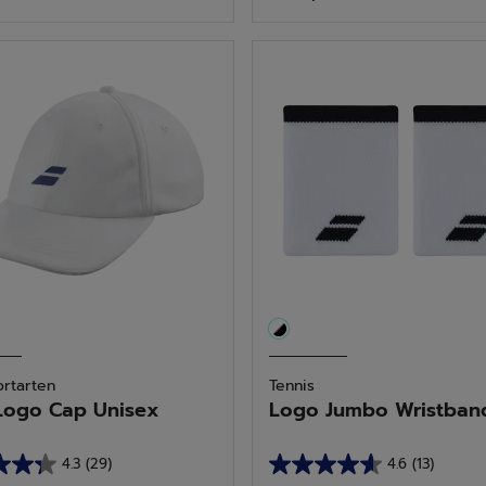
5
n.
Sternen.
ortarten
Tennis
Logo Cap Unisex
Logo Jumbo Wristband 
4.3
(29)
4.6
(13)
4.6