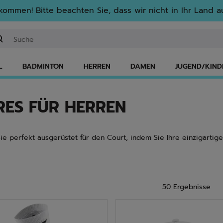
lkommen! Bitte beachten Sie, dass wir nicht in Ihr Land au
ichwort oder Artikelnummer eingeben
L
BADMINTON
HERREN
DAMEN
JUGEND/KIND
RES FÜR HERREN
e perfekt ausgerüstet für den Court, indem Sie Ihre einzigartige 
50 Ergebnisse