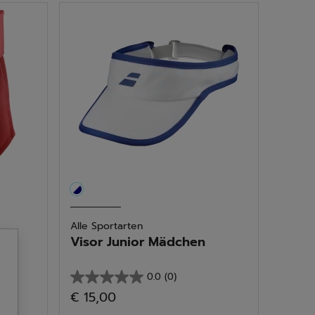
Sternen.
13
Bewertungen
Alle Sportarten
Visor Junior Mädchen
0.0
(0)
0.0
€ 15,00
von