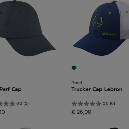
tungen
Padel
Perf Cap
Trucker Cap Lebron
0.0
(0)
0.0
(0)
0.0
00
€ 26,00
von
5
n.
Sternen.