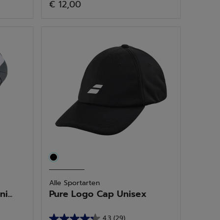
€ 12,00
von
5
Sternen.
3
Bewertungen
Alle Sportarten
...
Pure Logo Cap Unisex
4.3
(29)