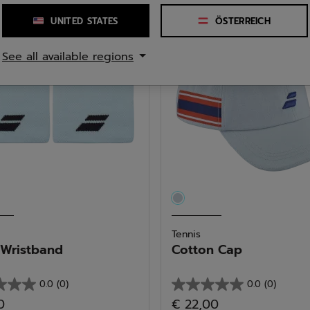
5
n.
Sternen.
UNITED STATES
ÖSTERREICH
See all available regions
tungen
Tennis
Wristband
Cotton Cap
0.0
(0)
0.0
(0)
0.0
0
€ 22,00
von