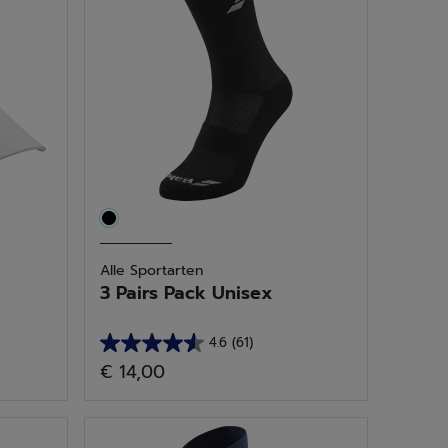
Alle Sportarten
3 Pairs Pack Unisex
4.6
(61)
4.6
€ 14,00
von
5
Sternen.