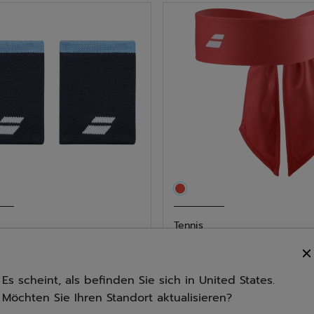
n.
Sternen.
25
tungen
Bewertungen
Tennis
Jumbo Wristband Un...
Tie Headband
4.6
(13)
0.0
(0)
Es scheint, als befinden Sie sich in United States.
0.0
00
€ 12,00
Möchten Sie Ihren Standort aktualisieren?
von