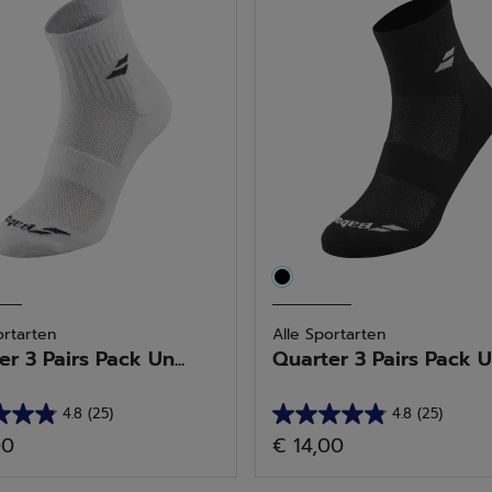
ortarten
Alle Sportarten
r 3 Pairs Pack Un...
Quarter 3 Pairs Pack Un
4.8
(25)
4.8
(25)
4.8
00
€ 14,00
von
5