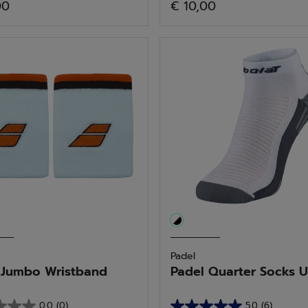
00
€ 10,00
von
5
n.
Sternen.
13
tungen
Bewertungen
Padel
 Jumbo Wristband
Padel Quarter Socks Uni
0.0
(0)
5.0
(6)