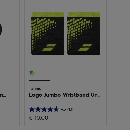
61
Bewertungen
Tennis
...
Logo Jumbo Wristband Un...
4.6
(13)
4.6
€ 10,00
von
5