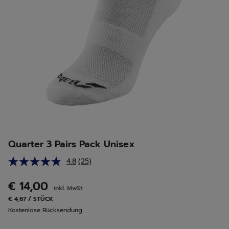
Quarter 3 Pairs Pack Unisex
4.8
(25)
25
Bewertungen
lesen.
€ 14,00
inkl. MwSt
Link
auf
€ 4,67 / STÜCK
derselben
Kostenlose Rücksendung
Seite.