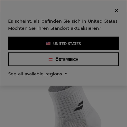
Zum Hauptinhalt springen
Zum Footer springen
Herzlich Willkommen! Bitte beachten Sie, dass wir
nicht in Ihr Land ausliefern.
Es scheint, als befinden Sie sich in United States.
Möchten Sie Ihren Standort aktualisieren?
Stichwort oder Artikelnummer eingeben
UNITED STATES
ÖSTERREICH
Start
/
Herren
/
Bekleidungsaccessoires
See all available regions