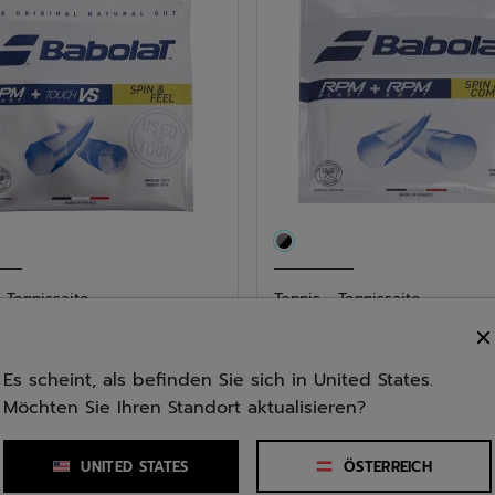
rie: Hybrids
- Tennissaite
Tennis - Tennissaite
ast 125 + Touch V...
RPM Blast + RPM Soft
4.6
(27)
4.8
(5)
Es scheint, als befinden Sie sich in United States.
4.8
95
€ 21,95
Möchten Sie Ihren Standort aktualisieren?
von
5
UNITED STATES
ÖSTERREICH
n.
Sternen.