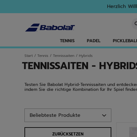
Zum Hauptinhalt springen
Zum Footer springen
Zu den Produkten springen
Herzlich Wil
St
TENNIS
PADEL
PICKLEBAL
Start
/
Tennis
/
Tennissaiten
/
Hybrids
TENNISSAITEN - HYBRID
Testen Sie Babolat Hybrid-Tennissaiten und entdecken 
indem Sie die richtige Kombination für Ihr Spiel finde
Zu den Produkten springen
ZURÜCKSETZEN