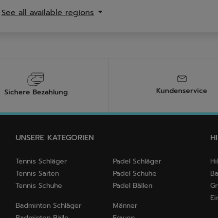
5
ccessoires
See all available regions
tungen
Bewertungen
1
Kundenservice
Sichere Bezahlung
UNSERE KATEGORIEN
H
Tennis Schläger
Padel Schläger
Hi
Tennis Saiten
Padel Schuhe
Ba
Tennis Schuhe
Padel Bällen
Gr
Ei
Badminton Schläger
Männer
Badminton Bälle
Frauen