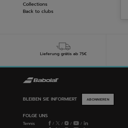
27
Refine by Kategorie: Bekleidungsa
Collections
Bewer
Refine by Kategorie: Collections
Back to clubs
Refine by Kategorie: Back to clubs
Lieferung grátis ab 75€
BLEIBEN SIE INFORMIERT
ABONNIEREN
FOLGE UNS
Tennis
/
/
/
/