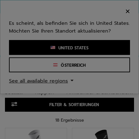
Zum Hauptinhalt springen
Zum Footer springen
Zu den Produkten springen
Herzlich Willkommen! Bitte beachten Sie, dass wir
nicht in Ihr Land ausliefern.
Es scheint, als befinden Sie sich in United States.
Möchten Sie Ihren Standort aktualisieren?
Stichwort oder Artikelnummer eingeben
UNITED STATES
Start
/
Herren
/
Bekleidungsaccessoires
/
Socken
ÖSTERREICH
SOCKEN FÜR HERREN
See all available regions
Socken
Kappen
Armbänder & Stirnbändern
Zu den Produkten springen
FILTER & SORTIERUNGEN
18 Ergebnisse