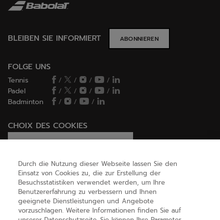
BLEIBEN SIE INFORMIERT
ABONNIEREN
FOLGE UNS
Tennis
/
/
/
/
Padel
/
/
/
/
Badminton
/
/
/
CHOIX DES COOKIES
Ich lege Cookies fest / lehne sie ab
Durch die Nutzung dieser Webseite lassen Sie den
Einsatz von Cookies zu, die zur Erstellung der
Besuchsstatistiken verwendet werden, um Ihre
HILFE
Benutzererfahrung zu verbessern und Ihnen
geeignete Dienstleistungen und Angebote
vorzuschlagen. Weitere Informationen finden Sie auf
unserer Datenschutzseite. Sie können Ihre Parameter