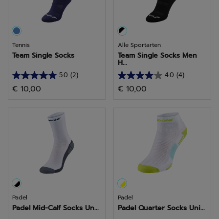
Tennis
Alle Sportarten
Team Single Socks
Team Single Socks Men
H...
5.0
(2)
4.0
(4)
5.0
4.0
€ 10,00
€ 10,00
von
von
5
5
Sternen.
Sternen.
2
4
Bewertungen
Bewertungen
Padel
Padel
Padel Mid-Calf Socks Un...
Padel Quarter Socks Uni...