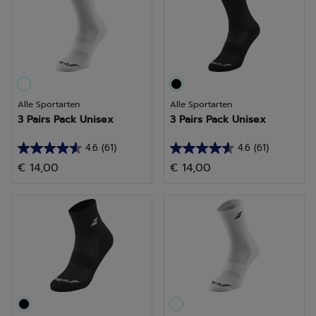
Alle Sportarten
Alle Sportarten
3 Pairs Pack Unisex
3 Pairs Pack Unisex
4.6
(61)
4.6
(61)
4.6
4.6
€ 14,00
€ 14,00
von
von
5
5
Sternen.
Sternen.
61
61
Bewertungen
Bewertungen