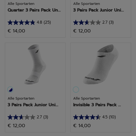
Alle Sportarten
Alle Sportarten
Quarter 3 Pairs Pack Un...
3 Pairs Pack Junior Uni...
4.8
(25)
2.7
(3)
4.8
2.7
€ 14,00
€ 12,00
von
von
5
5
Sternen.
Sternen.
25
3
Bewertungen
Bewertungen
Alle Sportarten
Alle Sportarten
3 Pairs Pack Junior Uni...
Invisible 3 Pairs Pack ...
2.7
(3)
4.5
(10)
2.7
4.5
€ 12,00
€ 14,00
von
von
5
5