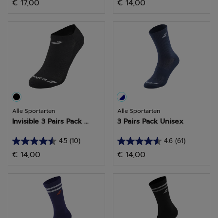
€ 17,00
€ 14,00
von
von
5
5
Sternen.
Sternen.
6
25
Bewertungen
Bewertungen
Alle Sportarten
Alle Sportarten
Invisible 3 Pairs Pack ...
3 Pairs Pack Unisex
4.5
(10)
4.6
(61)
4.5
4.6
€ 14,00
€ 14,00
von
von
5
5
Sternen.
Sternen.
10
61
Bewertungen
Bewertungen