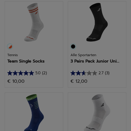
Sternen.
Sternen.
3
10
Bewertungen
Bewertungen
Tennis
Alle Sportarten
Team Single Socks
3 Pairs Pack Junior Uni...
5.0
(2)
2.7
(3)
5.0
2.7
€ 10,00
€ 12,00
von
von
5
5
Sternen.
Sternen.
2
3
Bewertungen
Bewertungen