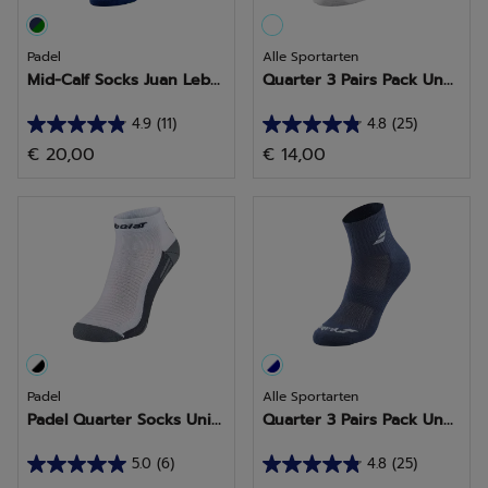
Padel
Alle Sportarten
Mid-Calf Socks Juan Leb...
Quarter 3 Pairs Pack Un...
4.9
(11)
4.8
(25)
4.9
4.8
€ 20,00
€ 14,00
von
von
5
5
Sternen.
Sternen.
11
25
Bewertungen
Bewertungen
Padel
Alle Sportarten
Padel Quarter Socks Uni...
Quarter 3 Pairs Pack Un...
5.0
(6)
4.8
(25)
5.0
4.8